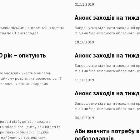
01.11.2019
Анонс заходів на тиж
ським міським центром зайнятості та
Запрошуємо відвідати заходи, які п
втня по 01 листопада!
філіями Чернігівського обласного це
18.10.2019
0 рік – опитують
Анонс заходів на тиж
Запрошуємо відвідати заходи, які п
філіями Чернігівського обласного це
 вас взяти участь в онлайн-
сійному розрізі, яке розпочалося 3
11.10.2019
адоволення ваших кадрових
Анонс заходів на тиж
Запрошуємо відвідати заходи, які п
філіями Чернігівського обласного це
04.10.2019
нятості відбудеться нарада з
го обласного центру зайнятості та
Аби вивчити потребу в
ернігівської обласної служби
роботодавців
на найближчу перспективу».