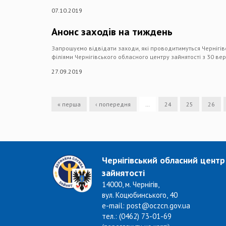
07.10.2019
Анонс заходів на тиждень
Запрошуємо відвідати заходи, які проводитимуться Чернігів
філіями Чернігівського обласного центру зайнятості з 30 ве
27.09.2019
« перша
‹ попередня
…
24
25
26
Чернігівський обласний центр
зайнятості
14000, м. Чернігів,
вул. Коцюбинського, 40
e-mail: post@oczcn.gov.ua
тел.: (0462) 73-01-69