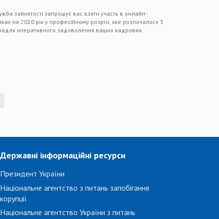
ба зайнятості запрошує вас взяти участь в онлайн-
ах на 2020 рік у професійному розрізі, яке розпочалося 3
е задля оперативного задоволення ваших кадрових
Державні інформаційні ресурси
Президент України
Національне агентство з питань запобігання
корупції
Національне агентство України з питань