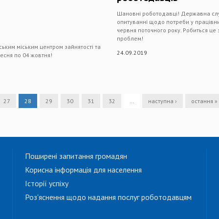
Шановні роботодавці! Державна служ
опитуванні щодо потреби у працівник
червня поточного року. Робиться ц
проблем!
ським міським центром зайнятості та
24.09.2019
ресня по 04 жовтня!
27
28
29
30
31
32
…
наступна ›
остання »
Поширені запитання громадян
Корисна інформація для населення
Історії успіху
Роз'яснення щодо надання послуг роботодавцям