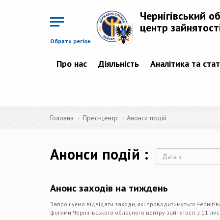
Перейти
до
Чернігівський о
основного
матеріалу
центр зайнятост
Обрати регіон
Про нас
Діяльність
Аналітика та ста
Головна
Прес-центр
Анонси подій
Анонси подій
Дата
Анонс заходів на тиждень
Запрошуємо відвідати заходи, які проводитимуться Чернігів
філіями Чернігівського обласного центру зайнятості з 11 ли