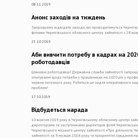
08.11.2019
Анонс заходів на тиждень
Запрошуємо відвідати заходи, які проводитимуться Чернігів
філіями Чернігівського обласного центру зайнятості з 28 жо
25.10.2019
Аби вивчити потребу в кадрах на 202
роботодавців
Шановні роботодавці! Державна служба зайнятості запрошує
опитуванні щодо потреби у працівниках на 2020 рік у профе
червня поточного року. Робиться це задля оперативного з
проблем!
17.10.2019
Відбудеться нарада
10 жовтня 2019 року в Чернігівському обласному центрі зай
директорами та заступниками директорів філій Чернігівсько
Чернігівського міського центру зайнятості «Про діяльність Ч
зайнятості за 9 місяців 2019 року та пріоритетні завдання 