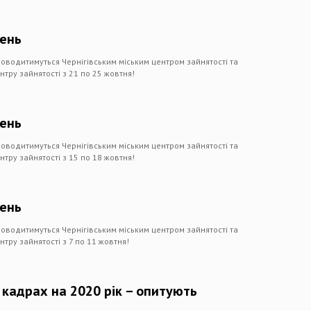
день
роводитимуться Чернігівським міським центром зайнятості та
нтру зайнятості з 21 по 25 жовтня!
день
роводитимуться Чернігівським міським центром зайнятості та
нтру зайнятості з 15 по 18 жовтня!
день
роводитимуться Чернігівським міським центром зайнятості та
нтру зайнятості з 7 по 11 жовтня!
 кадрах на 2020 рік – опитують