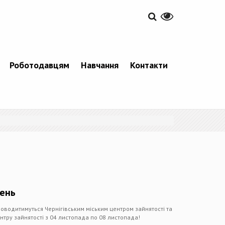
Роботодавцям
Навчання
Контакти
день
роводитимуться Чернігівським міським центром зайнятості та
нтру зайнятості з 04 листопада по 08 листопада!