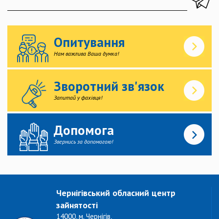
Опитування
Нам важлива Ваша думка!
Зворотний зв'язок
Запитай у фахівця!
Допомога
Звернись за допомогою!
Чернігівський обласний центр
зайнятості
14000, м. Чернігів,