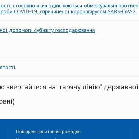
ності, стосовно яких здійснюються обмежувальні протиепі
вороби COVID-19, спричиненої коронавірусом SARS-CoV-2
ної допомоги суб’єкту господарювання
ятості.
 звертайтеся на "гарячу лінію" державної
овні)
Поширені запитання громадян