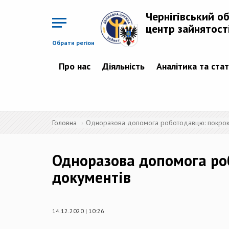
Перейти
до
Чернігівський о
основного
матеріалу
центр зайнятост
Обрати регіон
Про нас
Діяльність
Аналітика та ста
Головна
Одноразова допомога роботодавцю: покроков
Одноразова допомога роб
документів
14.12.2020 | 10:26