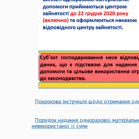
Покрокова інструкція щодо отримання од
Порядок надання одноразової матеріальної
невикористаної її суми