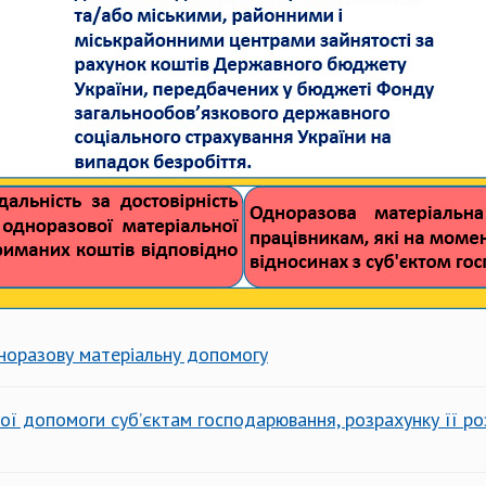
норазову матеріальну допомогу
 допомоги суб’єктам господарювання, розрахунку її роз