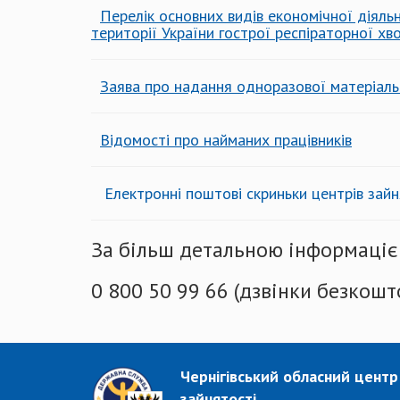
Перелік основних видів економічної діяль
території України гострої респіраторної х
Заява про надання одноразової матеріаль
Відомості про найманих працівників
Електронні поштові скриньки центрів зайн
За більш детальною інформацією
0 800 50 99 66 (дзвінки безкошт
Чернігівський обласний центр
зайнятості