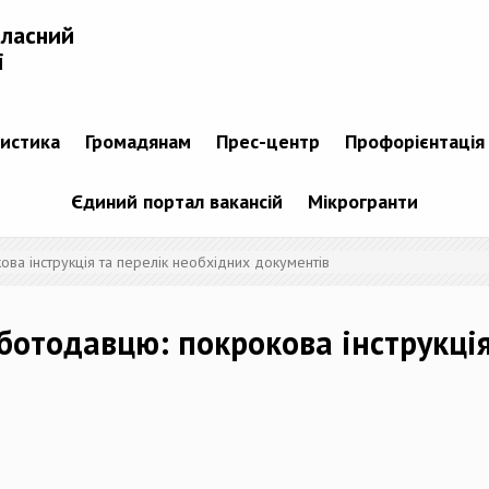
бласний
і
тистика
Громадянам
Прес-центр
Профорієнтація
Єдиний портал вакансій
Мікрогранти
а інструкція та перелік необхідних документів
отодавцю: покрокова інструкція