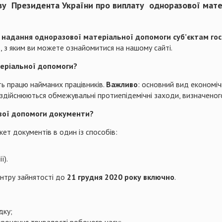
иву Президента України про виплату одноразової мате
надання одноразової матеріальної допомоги суб’єктам госп
и
, з яким ви можете ознайомитися на нашому сайті.
еріальної допомоги?
ть працю найманих працівників.
Важливо
: основний вид економіч
 здійснюються обмежувальні протиепідемічні заходи, визначеног
ової допомоги документи?
ет документів в один із способів:
ї).
нтру зайнятості до
21 грудня 2020 року включно
.
дку;
орочення тривалості робочого часу;