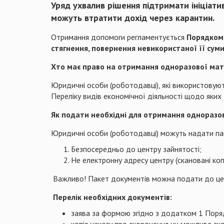
Уряд ухвалив рішення підтримати ініціат
можуть втратити дохід через карантин.
Отримання допомоги регламентується
Порядком 
стягнення, повернення невикористаної її сум
Хто має право на отримання одноразової мат
Юридичні особи (роботодавці), які використовую
Переліку видів економічної діяльності щодо яких
Як подати необхідні для отримання однораз
Юридичні особи (роботодавці) можуть надати пак
Безпосередньо до центру зайнятості;
Не електронну адресу центру (скановані копі
Важливо! Пакет документів можна подати до це
Перелік необхідних документів:
заява за формою згідно з додатком 1 Поря
копія наказу про скорочення чи можливе ск