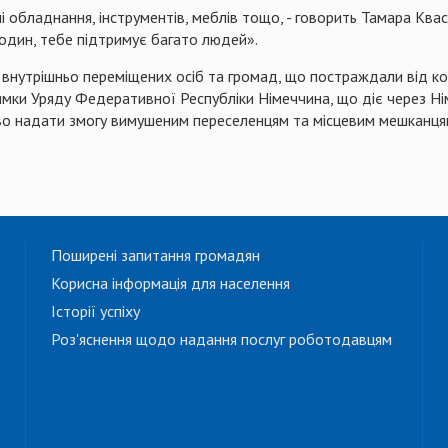
влі обладнання, інструментів, меблів тощо, - говорить Тамара Кв
е один, тебе підтримує багато людей».
внутрішньо переміщених осіб та громад, що постраждали від ко
тримки Уряду Федеративної Республіки Німеччина, що діє через Ні
тво надати змогу вимушеним переселенцям та місцевим мешканц
Поширені запитання громадян
Корисна інформація для населення
Історії успіху
Роз'яснення щодо надання послуг роботодавцям