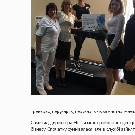
тренерах, перукарях, перукарях - візажистах, мані
Саме від директора Носівського районного центру
бізнесу. Спочатку сумнівалася, але в службі зайня