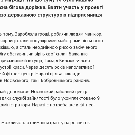
на бігова доріжка. Взяти участь у проекті
 цією державною структурою підприємниця
в тому. Заробляла гроші, роблячи людям манікюр.
нікюрниці стали популярними майстрами нігтьового
розкішшю, а стали неодмінною рисою закінченого
у обставин, чи вірі в свої сили і бажанню
приємницькій інтуїції, Тамарі Квасюк вчасно
стрії краси. Через десять років наполегливої
 й фітнес-центр. Наразі ці два заклади
 Носівського, так і Бобровицького районів.
ичай допомагає Носівський районний центр
завдяки службі зайнятості було укомплектовано 9
 адміністратори. Наразі є потреба ще в фітнес-
о можливість отримання гранту на розвиток
.