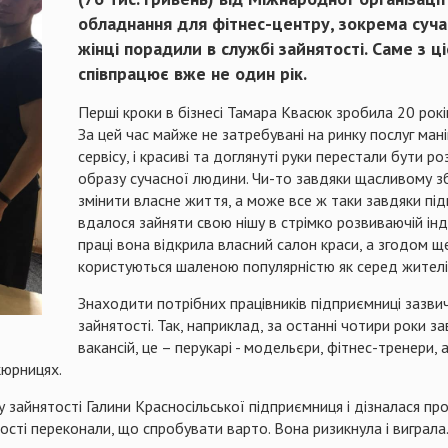
обладнання для фітнес-центру, зокрема сучас
жінці порадили в службі зайнятості. Саме з
співпрацює вже не один рік.
Перші кроки в бізнесі Тамара Квасюк зробила 20 рокі
За цей час майже не затребувані на ринку послуг ма
сервісу, і красиві та доглянуті руки перестали бути 
образу сучасної людини. Чи-то завдяки щасливому збіг
змінити власне життя, а може все ж таки завдяки під
вдалося зайняти свою нішу в стрімко розвиваючій інду
праці вона відкрила власний салон краси, а згодом ще
користуються шаленою популярністю як серед жителів
Знаходити потрібних працівників підприємниці зазв
зайнятості. Так, наприклад, за останні чотири роки 
вакансій, це – перукарі - модельєри, фітнес-тренери,
кюрницях.
 зайнятості Галини Красносільської підприємниця і дізналася пр
тості переконали, що спробувати варто. Вона ризикнула і виграла