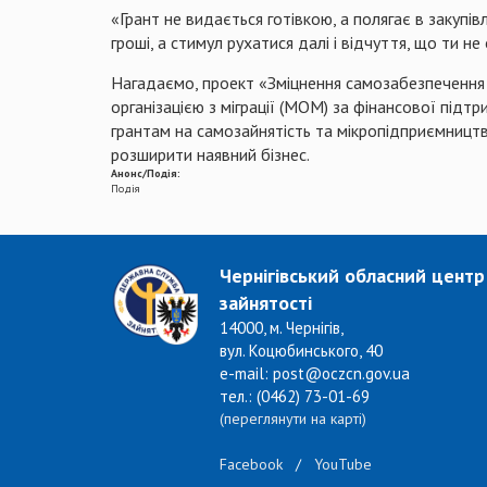
«Грант не видається готівкою, а полягає в закупі
гроші, а стимул рухатися далі і відчуття, що ти н
Нагадаємо, проект «Зміцнення самозабезпечення 
організацією з міграції (МОМ) за фінансової під
грантам на самозайнятість та мікропідприємниц
розширити наявний бізнес.
Анонс/Подія:
Подія
Чернігівський обласний центр
зайнятості
14000, м. Чернігів,
вул. Коцюбинського, 40
e-mail: post@oczcn.gov.ua
тел.: (0462) 73-01-69
(переглянути на карті)
Facebook
/
YouTube