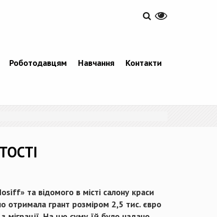
Роботодавцям
Навчання
Контакти
ТОСТІ
siff» та відомого в місті салону краси
 отримала грант розміром 2,5 тис. євро
 з міграції. На цю суму їй було надано