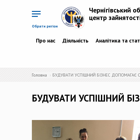
Перейти
до
Чернігівський о
основного
матеріалу
центр зайнятост
Обрати регіон
Про нас
Діяльність
Аналітика та ста
Головна
БУДУВАТИ УСПІШНИЙ БІЗНЕС ДОПОМАГАЄ 
БУДУВАТИ УСПІШНИЙ БІ