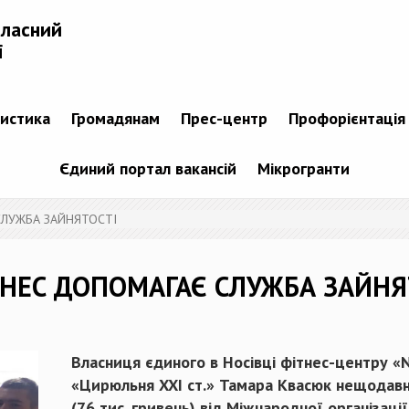
бласний
і
тистика
Громадянам
Прес-центр
Профорієнтація
Єдиний портал вакансій
Мікрогранти
СЛУЖБА ЗАЙНЯТОСТІ
ЗНЕС ДОПОМАГАЄ СЛУЖБА ЗАЙНЯ
Власниця єдиного в Носівці фітнес-центру «No
«Цирюльня XXI ст.» Тамара Квасюк нещодавно
(76 тис. гривень) від Міжнародної організації