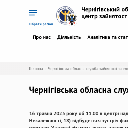
Перейти
до
Чернігівський о
основного
матеріалу
центр зайнятост
Обрати регіон
Про нас
Діяльність
Аналітика та ста
Головна
Чернігівська обласна служба зайнятості запр
Чернігівська обласна слу
16 травня 2023 року об 11.00 в центрі на
Незалежності, 18) відбудеться зустріч фа
громади. У заході візьмуть участь також 