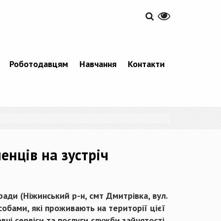
Роботодавцям
Навчання
Контакти
енців на зустріч
ади (Ніжинський р-н, смт Дмитрівка, вул.
собами, які проживають на території цієї
вні сервіси та послуги служби зайнятості