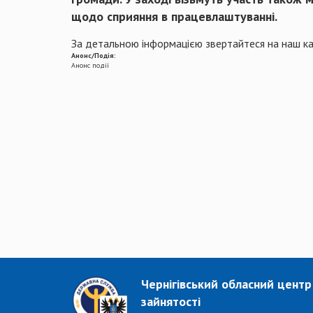
щодо сприяння в працевлаштуванні.
За детальною інформацією звертайтеся на наш к
Анонс/Подія:
Анонс події
Чернігівський обласний центр
зайнятості