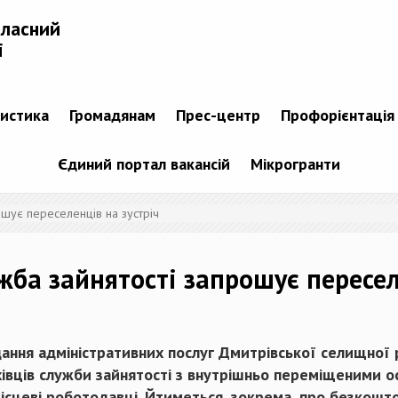
бласний
і
тистика
Громадянам
Прес-центр
Профорієнтація
Єдиний портал вакансій
Мікрогранти
ошує переселенців на зустріч
жба зайнятості запрошує пересел
дання адміністративних послуг Дмитрівської селищної р
хівців служби зайнятості з внутрішньо переміщеними о
місцеві роботодавці. Йтиметься, зокрема, про безкошто