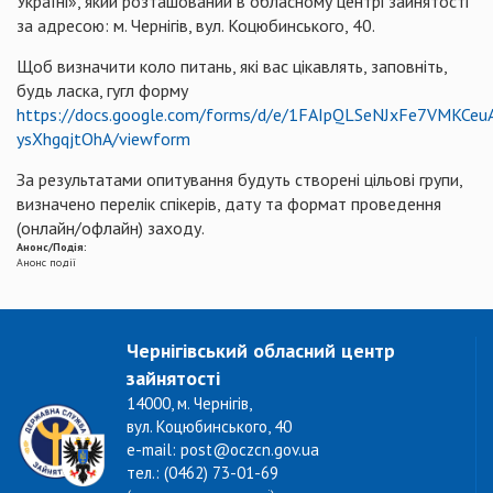
Україні», який розташований в обласному центрі зайнятості
за адресою: м. Чернігів, вул. Коцюбинського, 40.
Щоб визначити коло питань, які вас цікавлять, заповніть,
будь ласка, гугл форму
https://docs.google.com/forms/d/e/1FAIpQLSeNJxFe7VMKCe
ysXhgqjtOhA/viewform
За результатами опитування будуть створені цільові групи,
визначено перелік спікерів, дату та формат проведення
(онлайн/офлайн) заходу.
Анонс/Подія:
Анонс події
Чернігівський обласний центр
зайнятості
14000, м. Чернігів,
вул. Коцюбинського, 40
e-mail: post@oczcn.gov.ua
тел.: (0462) 73-01-69