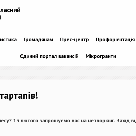
бласний
і
тистика
Громадянам
Прес-центр
Профорієнтація
Єдиний портал вакансій
Мікрогранти
стартапів!
есу? 13 лютого запрошуємо вас на нетворкінг. Захід в