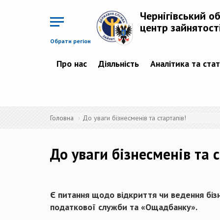
Перейти
до
Чернігівський о
основного
матеріалу
центр зайнятост
Обрати регіон
Про нас
Діяльність
Аналітика та ста
Головна
До уваги бізнесменів та стартапів!
До уваги бізнесменів та 
Є питання щодо відкриття чи ведення бізн
податкової служби та «Ощадбанку».