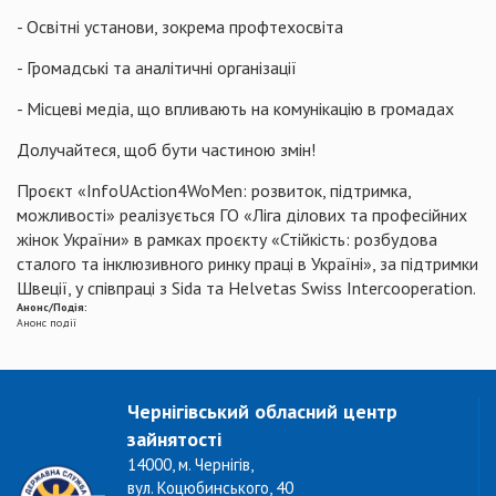
- Освітні установи, зокрема профтехосвіта
- Громадські та аналітичні організації
- Місцеві медіа, що впливають на комунікацію в громадах
Долучайтеся, щоб бути частиною змін!
Проєкт «InfoUAction4WoMen: розвиток, підтримка,
можливості» реалізується ГО «Ліга ділових та професійних
жінок України» в рамках проєкту «Стійкість: розбудова
сталого та інклюзивного ринку праці в Україні», за підтримки
Швеції, у співпраці з Sida та Helvetas Swiss Intercooperation.
Анонс/Подія:
Анонс події
Чернігівський обласний центр
зайнятості
14000, м. Чернігів,
вул. Коцюбинського, 40