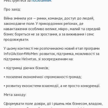
Реєструйтеся за
посиланням
.
Про захід:
Війна змінила усе — ринки, команди, доступ до людей,
законодавче поле. У прикордонних регіонах, де
навантаження особливо велике, мікро-, малий та середній
бізнес бореться не за зростання, а за виживання і сенс
продовжувати.
У цьому контексті ми розпочинаємо новий етап програми
InfoUAction4WoMen: розвиток, підтримка, можливості за
підтримки Helvetas, зі зосередженням на:
• підтримці діючих бізнесів;
• посиленні економічної спроможності громад;
• розвитку екосистеми взаємодії, а не просто конкуренції.
Мета заходу:
Сформувати поле довіри, дії і рішень між бізнесом, владою,