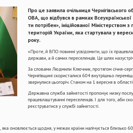
Про це заявила очільниця Чернігівського о
ОВА, що відбувся в рамках Всеукраїнської
ти потрібен», ініційованої Міністерством з
територій України, яка стартувала у верес
року.
«Проте, й ВПО повинні усвідомити, що їх працевла
держави, а й самих переселенців. Це шлях назустрі
За словами Людмили Ключник, протягом січня-серп
Чернігівщині скористалися 604 внутрішньо переміще
звернулися цьогоріч. Станом на 1 вересня в област
Державна служба зайнятості пропонує низку послуг 
працевлаштуванні переселенців. І для того, аби ск
реєструватися у службі зайнятості.
 яка оновлюється щодня, у межах країни налічується близько 60 