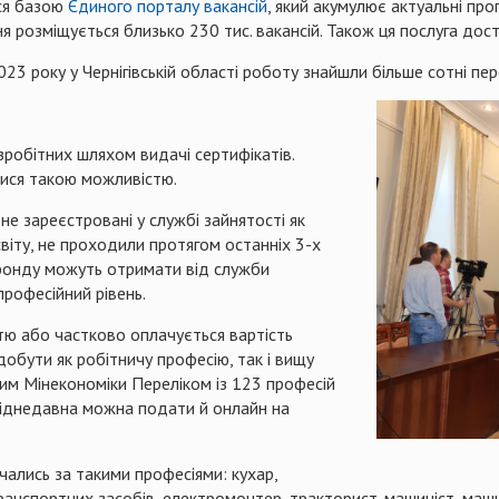
ся базою
Єдиного порталу вакансій
, який акумулює актуальні пр
ня розміщується близько 230 тис. вакансій. Також ця послуга дос
23 року у Чернігівській області роботу знайшли більше сотні пер
зробітних шляхом видачі сертифікатів.
лися такою можливістю.
 не зареєстровані у службі зайнятості як
віту, не проходили протягом останніх 3-х
 фонду можуть отримати від служби
професійний рівень.
тю або частково оплачується вартість
добути як робітничу професію, так і вищу
им Мінекономіки Переліком із 123 професій
 віднедавна можна подати й онлайн на
ались за такими професіями: кухар,
ранспортних засобів, електромонтер, тракторист-машиніст, маши