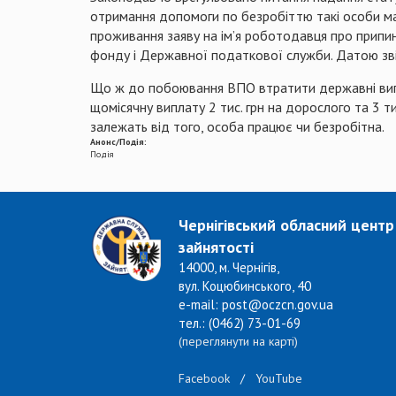
отримання допомоги по безробіттю такі особи м
проживання заяву на ім’я роботодавця про припи
фонду і Державної податкової служби. Датою зві
Що ж до побоювання ВПО втратити державні випл
щомісячну виплату 2 тис. грн на дорослого та 3 т
залежать від того, особа працює чи безробітна.
Анонс/Подія:
Подія
Чернігівський обласний центр
зайнятості
14000, м. Чернігів,
вул. Коцюбинського, 40
e-mail: post@oczcn.gov.ua
тел.: (0462) 73-01-69
(переглянути на карті)
Facebook
/
YouTube