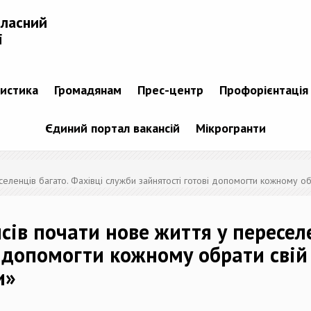
бласний
і
тистика
Громадянам
Прес-центр
Профорієнтація
Єдиний портал вакансій
Мікрогранти
еленців багато. Фахівці служби зайнятості готові допомогти кожному об
в почати нове життя у переселе
і допомогти кожному обрати свій
и»