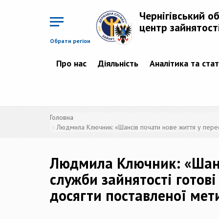
Перейти
до
Чернігівський о
основного
матеріалу
центр зайнятост
Обрати регіон
Про нас
Діяльність
Аналітика та ста
Головна
Людмила Ключник: «Шансів почати нове життя у перес
Людмила Ключник: «Шансі
служби зайнятості готов
досягти поставленої мет