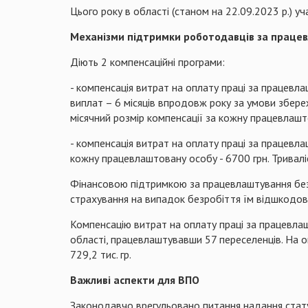
Цього року в області (станом на 22.09.2023 р.) уч
Механізми підтримки роботодавців за праце
Діють 2 компенсаційні програми:
- компенсація витрат на оплату праці за працевл
виплат – 6 місяців впродовж року за умови збере
місячний розмір компенсації за кожну працевлашт
- компенсація витрат на оплату праці за працевл
кожну працевлаштовану особу - 6700 грн. Триваліст
Фінансовою підтримкою за працевлаштування без
страхування на випадок безробіття їм відшкодова
Компенсацію витрат на оплату праці за працевла
області, працевлаштувавши 57 переселенців. На 
729,2 тис. гр.
Важливі аспекти для ВПО
Законодавчо врегульовано питання надання статус