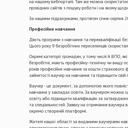
на нашому вебпорталі. Там же можна скористати
провідних сайтів з пошуку роботи і на якому щод
За нашими підрахунками, протягом січня-серпня 20
Професійне навчання
Діють програми з навчання та перекваліфікації бе
Цього року 9 безробітних переселенців скориста
Окремі категорії громадян, у тому числі й ВПО, які
безробітні, мають професійну-технічну чи вищу ос
років професійне навчання за кошти страхового
зайнятості ваучер на навчання та підвищити свій 
Ваучер - це документ, за допомогою якого повніс
навчання у закладах освіти. За ваучером можна з
освіту або підвищити кваліфікацію за затверджен
та спеціальностей. Заявку на отримання ваучера
окремо створеній платформі.
Жителі нашої області за виданими ваучерами навч
електрогазозварник, слюсар з ремонту колісних т