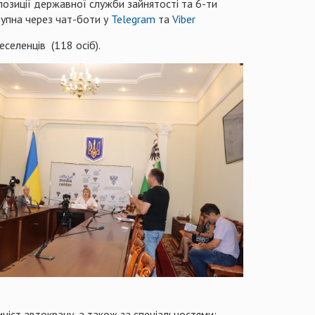
опозиції державної служби зайнятості та 6-ти
тупна через чат-боти у
Telegram
та
Viber
еселенців (118 осіб).
ніст автокрану, а також за спеціальностями: