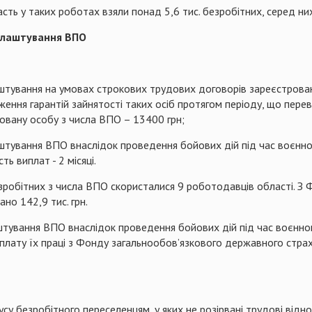
асть у таких роботах взяли понад 5,6 тис. безробітних, серед ни
влаштування ВПО
аштування на умовах строкових трудових договорів зареєстрован
ження гарантій зайнятості таких осіб протягом періоду, що пере
овану особу з числа ВПО – 13400 грн;
аштування ВПО внаслідок проведення бойових дій під час воєнног
ь виплат - 2 місяці.
робітних з числа ВПО скористалися 9 роботодавців області. З
но 142,9 тис. грн.
штування ВПО внаслідок проведення бойових дій під час воєнног
оплату їх праці з Фонду загальнообов’язкового державного стр
у безробітного переселенцям, у яких не розірвані трудові відн