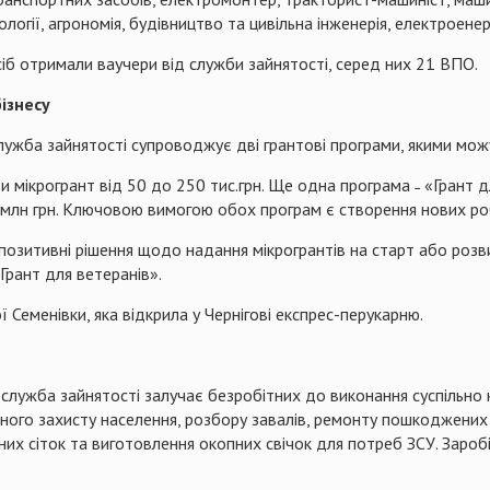
ології, агрономія, будівництво та цивільна інженерія, електроен
сіб отримали ваучери від служби зайнятості, серед них 21 ВПО.
ізнесу
лужба зайнятості супроводжує дві грантові програми, якими мож
мікрогрант від 50 до 250 тис.грн. Ще одна програма ˗ «Грант дл
1 млн грн. Ключовою вимогою обох програм є створення нових ро
озитивні рішення щодо надання мікрогрантів на старт або розв
рант для ветеранів».
Семенівки, яка відкрила у Чернігові експрес-перукарню.
служба зайнятості залучає безробітних до виконання суспільно 
ного захисту населення, розбору завалів, ремонту пошкоджених п
ьних сіток та виготовлення окопних свічок для потреб ЗСУ. Зароб