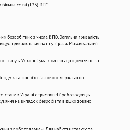
х більше сотні (125) ВПО.
их безробітних з числа ВПО. Загальна тривалість
вищує тривалість виплати у 2 рази. Максимальний
о стану в Україні. Сума компенсації щомісячно за
 Фонду загальнообов’язкового державного
о стану в Україні отримали 47 роботодавців
ахування на випадок безробіття відшкодовано
осини з роботодавцем. Для набуття статусу та