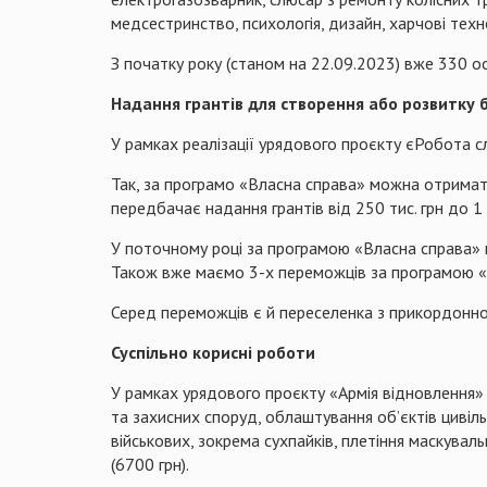
медсестринство, психологія, дизайн, харчові техн
З початку року (станом на 22.09.2023) вже 330 о
Надання грантів для створення або розвитку б
У рамках реалізації урядового проєкту єРобота с
Так, за програмо «Власна справа» можна отримати 
передбачає надання грантів від 250 тис. грн до 
У поточному році за програмою «Власна справа» п
Також вже маємо 3-х переможців за програмою «Г
Серед переможців є й переселенка з прикордонної 
Суспільно корисні роботи
У рамках урядового проєкту «Армія відновлення» 
та захисних споруд, облаштування об’єктів цивіль
військових, зокрема сухпайків, плетіння маскувал
(6700 грн).