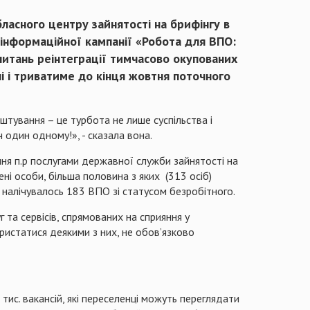
бласного центру зайнятості на брифінгу в
 інформаційної кампанії «Робота для ВПО:
 питань реінтеграції тимчасово окупованих
ні і триватиме до кінця жовтня поточного
штування – це турбота не лише суспільства і
ч один одному!», - сказала вона.
ня п.р послугами державної служби зайнятості на
ні особи, більша половина з яких (313 осіб)
і налічувалось 183 ВПО зі статусом безробітного.
та сервісів, спрямованих на сприяння у
ористатися деякими з них, не обов’язково
тис. вакансій, які переселенці можуть переглядати