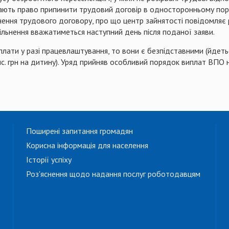
ають право припинити трудовий договір в односторонньому поря
нення трудового договору, про що центр зайнятості повідомляє 
льнення вважатиметься наступний день після поданої заяви.
ати у разі працевлаштування, то вони є безпідставними (йдеть
ис. грн на дитину). Уряд прийняв особливий порядок виплат ВПО 
Поширені запитання громадян
Корисна інформація для населення
Історії успіху
Роз'яснення щодо надання послуг роботодавцям