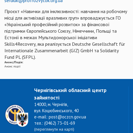
serdiuk@profrozvytok.org.ua
Проєкт «Навички для інклюзивності: навчання на робочому
місці для активізації вразливих груп» впроваджується ГО
«Український професійний розвиток» за фінансової
підтримки Європейського Союзу, Німеччини, Польщі та
Естонії в межах Мультидонорської ініціативи
Skills4Recovery, яка реалізується Deutsche Gesellschaft für
Internationale Zusammenarbeit (GIZ) GmbH та Solidarity
Fund PL (SFPL).
Анонс/Подія:
Анонс події
Чернігівський обласний центр
зайнятості
14000, м. Чернігів,
вул. Коцюбинського, 40
e-mail: post@oczcn.gov.ua
тел.: (0462) 73-01-69
(переглянути на карті)