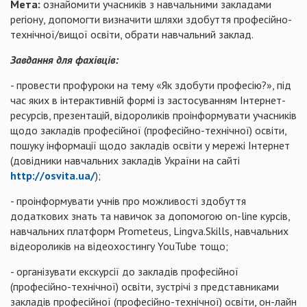
Мета:
ознайомити учасників з навчальними закладами
регіону, допомогти визначити шляхи здобуття професійно-
технічної/вищої освіти, обрати навчальний заклад.
Завдання для фахівців:
- провести профуроки на тему «Як здобути професію?», під
час яких в інтерактивній формі із застосуванням Інтернет-
ресурсів, презентацій, відороликів проінформувати учасників
щодо закладів професійної (професійно-технічної) освіти,
пошуку інформації щодо закладів освіти у мережі Інтернет
(довідники навчальних закладів України на сайті
http://osvita.ua/
);
- проінформувати учнів про можливості здобуття
додаткових знать та навичок за допомогою on-line курсів,
навчальних платформ Prometeus, Lingva.Skills, навчальних
відеороликів на відеохостингу YouTube тощо;
- організувати екскурсії до закладів професійної
(професійно-технічної) освіти, зустрічі з представниками
закладів професійної (професійно-технічної) освіти, он-лайн