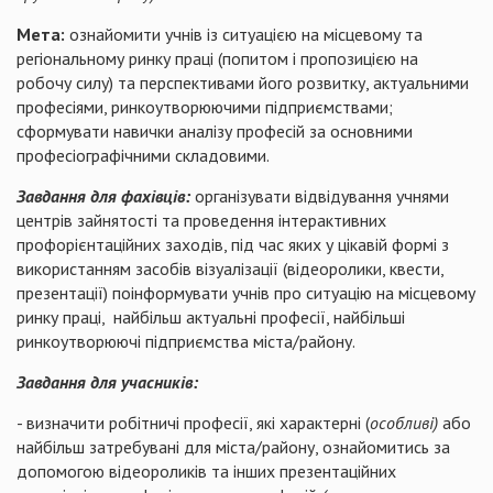
Мета:
ознайомити учнів із ситуацією на місцевому та
регіональному ринку праці (попитом і пропозицією на
робочу силу) та перспективами його розвитку, актуальними
професіями, ринкоутворюючими підприємствами;
сформувати навички аналізу професій за основними
професіографічними складовими.
Завдання для фахівців:
організувати відвідування учнями
центрів зайнятості та проведення інтерактивних
профорієнтаційних заходів, під час яких у цікавій формі з
використанням засобів візуалізації (відеоролики, квести,
презентації) поінформувати учнів про ситуацію на місцевому
ринку праці, найбільш актуальні професії, найбільші
ринкоутворюючі підприємства міста/району.
Завдання для учасників:
- визначити робітничі професії, які характерні (
особливі)
або
найбільш затребувані для міста/району, ознайомитись за
допомогою відеороликів та інших презентаційних