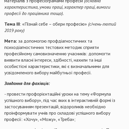
матеріалів з професіограмами професій
(основна
характеристика, умови праці, характер праці, вимоги
професії до працівника тощо).
Тема ІІІ
: «Пізнай себе – обери професію»
(січень-лютий
2019 року)
Мета:
за допомогою профдіагностичних та
психодіагностичних тестових методик сприяти
професійному самовизначенню учасників: допомогти
виявити власні інтереси, здібності, нахили та інші
особистісні характеристики, які є визначальними для
усвідомленого вибору майбутньої професії.
Завдання для фахівців:
- провести профорієнтаційні уроки на тему «Формула
успішного вибору», під час яких в інтерактивній формі із
застосуванням презентацій, відороликів необхідно
проінформувати учнів про складові успішного вибору
професії: «Хочу», «Можу», «Треба»;