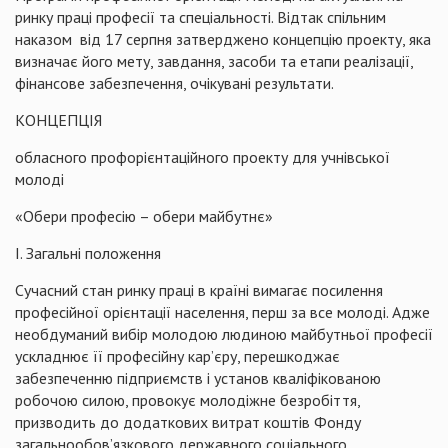
ринку праці професії та спеціальності. Відтак спільним
наказом від 17 серпня затверджено концепцію проекту, яка
визначає його мету, завдання, засоби та етапи реалізації,
фінансове забезпечення, очікувані результати.
КОНЦЕПЦІЯ
обласного профорієнтаційного проекту для учнівської
молоді
«Обери професію – обери майбутнє»
І. Загальні положення
Сучасний стан ринку праці в країні вимагає посилення
професійної орієнтації населення, перш за все молоді. Адже
необдуманий вибір молодою людиною майбутньої професії
ускладнює її професійну кар’єру, перешкоджає
забезпеченню підприємств і установ кваліфікованою
робочою силою, провокує молодіжне безробіття,
призводить до додаткових витрат коштів Фонду
загальнообов’язкового державного соціального