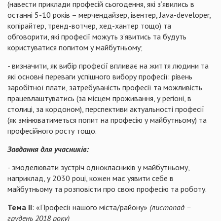
(навести приклади професій сьогодення, які з’явились в
останні 5-10 років – мерчендайзер, івентер, Java-developer,
копірайтер, тренд-вотчер, хед-хантер тощо) та
обговорити, які професії можуть з’явитись та будуть
користуватися попитом у майбутньому;
- визначити, як вибір професії впливає на життя людини та
які основні переваги успішного вибору професії: рівень
заробітної плати, затребуваність професії та можливість
працевлаштуватись (за місцем проживання, у регіоні, в
столиці, за кордоном), перспективи актуальності професії
(як змінюватиметься попит на професію у майбутньому) та
професійного росту тощо.
Завдання для учасників:
- змоделювати зустріч однокласників у майбутньому,
наприклад, у 2030 році, кожен має уявити себе в
майбутньому та розповісти про свою професію та роботу.
Тема ІІ
: «Професії нашого міста/району»
(листопад –
грудень 2018 року)