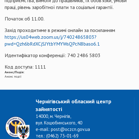
підприємства, вимоги до працівників, їх обов’язки, умови
праці, рівень заробітної плати та соціальні гарантії.
Початок об 11.00.
Захід проходитиме в режимі онлайн за посиланням
https://us04web.zoom.us/j/74024865803?
pwd=Qzh6bRdXCjSJYtbYMYWsQPcN8baso6.1
Идентифікатор конференції: 740 2486 5803
Код доступа: 1111
Анонс/Подія:
Анонс події
Чернігівський обласний центр
зайнятості
14000, м. Чернігів,
вул. Коцюбинського, 40
e-mail: post@oczcn.gov.ua
тел.: (0462) 73-01-69