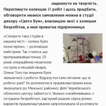
надихнути на творчість.
Переглянути колекцію її робіт і щось придбати,
обговорити нюанси замовлення можна в студії
декору «Свято Бум», власницею якої є колишня
безробітна, а нині приватна підприємниця.
«Створити таку студію в
нашому місті – колись було
моєю мрією», – розповідає
майстриня. Так сталося, що
пропрацювавши понад 20
років операційною медичною
сестрою в місцевій лікарні,
Олена Толстая змушена була
звільнитися з роботи. Відразу постало питання: що ж
робити далі? За допомогою в працевлаштуванні вона
звернулася до Менської районної філії Чернігівського
обласного центру зайнятості. Уважно ознайомившись з
ситуацією безробітної, кар’єрний радник серед різних
варіантів працевлаштування запропонувала їй розглянути