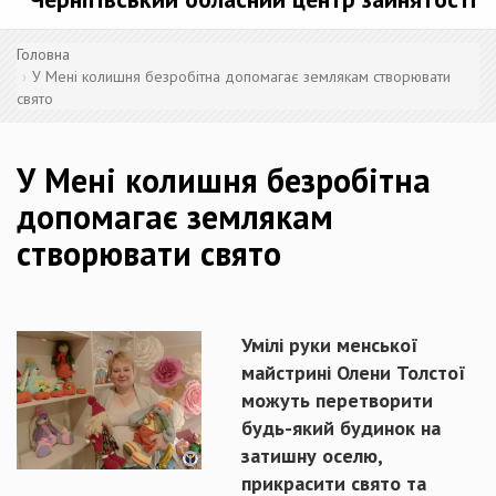
Головна
У Мені колишня безробітна допомагає землякам створювати
свято
У Мені колишня безробітна
допомагає землякам
створювати свято
Умілі руки менської
майстрині Олени Толстої
можуть перетворити
будь-який будинок на
затишну оселю,
прикрасити свято та