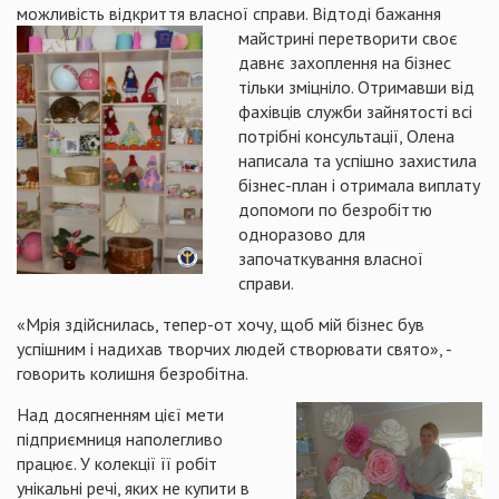
можливість відкриття власної справи.
Відтоді бажання
майстрині перетворити своє
давнє захоплення на бізнес
тільки зміцніло. Отримавши від
фахівців служби зайнятості всі
потрібні консультації, Олена
написала та успішно захистила
бізнес-план і отримала виплату
допомоги по безробіттю
одноразово для
започаткування власної
справи.
«Мрія здійснилась, тепер-от хочу, щоб мій бізнес був
успішним і надихав творчих людей створювати свято», -
говорить колишня безробітна.
Над досягненням цієї мети
підприємниця наполегливо
працює. У колекції її робіт
унікальні речі, яких не купити в