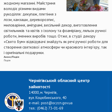
жодному магазині. Майстриня
володіє різними видами
рукоділля: декупаж, плетіння з
лози, канзаши, дереворозпис,
миловаріння, амігурамі, весільний декор, виготовлення
світильників та квітів з ізолону та фоаміріану, ляльок ручної
роботи, іменних виробів тощо. Отже, в студії декору
«Свято Бум» відвідувачі знайдуть як речі ручної роботи для
створення святкової атмосфери чи красивого інтер'єру, так
і оригінальні подарунки.
Анонс/Подія:
Подія
Чернігівський обласний центр
зайнятості
14000, м. Чернігів,
вул. Коцюбинського, 40
e-mail: post@oczcn.gov.ua
тел.: (0462) 73-01-69