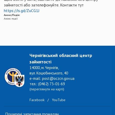
зайнятості або зателефонуйте. Контакти тут
https://is.gd/ZuCG1J
Анонс/Подія:
Анонс події
Чернігівський обласний центр
зайнятості
14000, м. Чернігів,
вул. Коцюбинського, 40
e-mail: post@oczcn.gov.ua
тел.: (0462) 73-01-69
(переглянути на карті)
Facebook
/
YouTube
Поширені запитання громадян