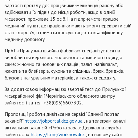
вартості проїзду для працівників-мешканців району або
здійснювати їх підвіз до місця роботи, якщо в одній
місцевості проживає 15 осіб. На підприємстві працює
медичний пункт, де працівники мають змогу перевірити свій
стан здоров’я, отримати консультацію та кваліфіковану
медичну допомогу.
ПрАТ «Прилуцька швейна фабрика» спеціалізується на
виробництві верхнього чоловічого та жіночого одягу, а
саме: жіночих та чоловічих плащів, пальт, напівпальт,
жакетів та блейзерів, суконь та спідниць, брюк, бриджів,
блузок з натуральних матеріалів, а також спецодягу.
За додатковою інформацією звертайтеся до Прилуцької
міськрайонної філії Чернігівського обласного центру
зайнятості за тел. +38(095)6607392.
Пропозиції роботи дивіться на сервісі "Єдиний портал
вакансій"
https://jobportal.dcz.gov.ua
, на телеграм каналі
актуальних вакансій «Робота зараз: Державна служба
зайнятості»
https://t.me/worknowdcz
, на нашому сайті