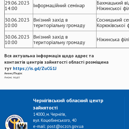
29.06.2023
Бахмацький ві
Інформаційний семінар
14:00
Ніжинської філ
30.06.2023
Виїзний захід в
Сосницький се
10:00
територіальну громаду
Корюківської ф
30.06.2023
Виїзний захід в
Ніжинська філ
10:00
територіальну громаду
Вся актуальна інформація щодо адрес та
контактів центрів зайнятості області розміщена
тут
https://is.gd/ZuCG1J
Анонс/Подія:
Анонс події
Чернігівський обласний центр
зайнятості
14000, м. Чернігів,
вул. Коцюбинського, 40
e-mail: post@oczcn.gov.ua