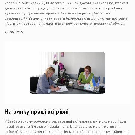
чоловіків-військових. Для декого з них цей досвід виявився поштовхом
до власного бізнесу, що допомагає іншим. Саме такою є історія Ірини
Кузьменко, дружини ветерана війни, яка відкрила у Чернігові
реабілітаційний центр. Реалізувати бізнес-ідею їй допомогла програма
«Грант для ветеранів та членів їх сімей» урядового проєкту «єРобота».
24.06.2025
На ринку праці всі рівні
У безбар’єрному робочому середовищі всі мають рівні можливості для
праці, зокрема й люди з інвалідністю. Ці слова стали лейтмотивом
робочої зустрічі директорки Чернігівського обласного центру зайнятості