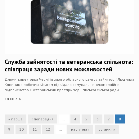
Служба зайнятості та ветеранська спільнота:
співпраця заради нових можливостей
Днями директорка Чернігівського обласного центру зайнятості Людмила
Ключник з робочим візитом відвідала комунальне некомерційне
підприємство «Ветеранський простір» Чернігівської міської ради
18.08.2025
« перша
‹ попередня
…
4
5
6
7
8
9
10
11
12
…
наступна ›
остання »