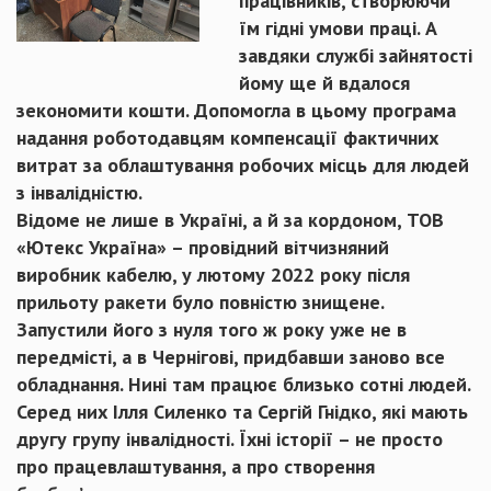
працівників, створюючи
їм гідні умови праці. А
завдяки службі зайнятості
йому ще й вдалося
зекономити кошти. Допомогла в цьому програма
надання роботодавцям компенсації фактичних
витрат за облаштування робочих місць для людей
з інвалідністю.
Відоме не лише в Україні, а й за кордоном, ТОВ
«Ютекс Україна» – провідний вітчизняний
виробник кабелю, у лютому 2022 року після
прильоту ракети було повністю знищене.
Запустили його з нуля того ж року уже не в
передмісті, а в Чернігові, придбавши заново все
обладнання. Нині там працює близько сотні людей.
Серед них Ілля Силенко та Сергій Гнідко, які мають
другу групу інвалідності. Їхні історії – не просто
про працевлаштування, а про створення