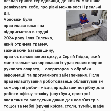
безбар’єрного середовища, де кожен має шанс
реалізувати себе, про рівні можливості і реальні
дії.
Чоловіки були
працевлаштовані на
підприємство в грудні
2024 року. Ілля Силенко,
який отримав травму,
захищаючи Батьківщину,
працює начальником цеху, а Сергій Гнідко, який
має загальне захворювання із ураженням опорно-
рухового апарату, – оператором з обробки
інформації та програмного забезпечення. Після
працевлаштування роботодавець облаштував їм
комфортні робочі місця, придбавши потрібну для
роботи офісну техніку (ноутбуки, пристрої
введення та виведення даних для комп'ютерів
тощо) та меблі (зручні крісла, столи, тумби, шафи