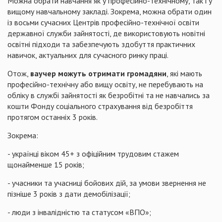
Можна обрати навчання як у професійно-технічному, так і у
вищому навчальному закладі. Зокрема, можна обрати один
із восьми сучасних Центрів професійно-технічної освіти
державної служби зайнятості, де використовують новітні
освітні підходи та забезпечують здобуття практичних
навичок, актуальних для сучасного ринку праці.
Отож,
ваучер можуть отримати громадяни
, які мають
професійно-технічну або вищу освіту, не перебувають на
обліку в службі зайнятості як безробітні та не навчались за
кошти Фонду соціального страхування від безробіття
протягом останніх 3 років.
Зокрема:
- українці віком 45+ з офіційним трудовим стажем
щонайменше 15 років;
- учасники та учасниці бойових дій, за умови звернення не
пізніше 3 років з дати демобілізації;
- люди з інвалідністю та статусом «ВПО»;