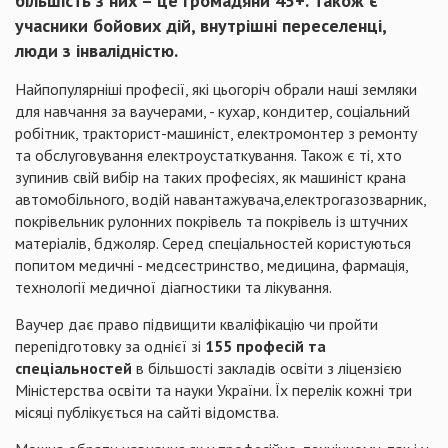
більшість з них – це громадяни 45+. Також є
учасники бойових дій, внутрішні переселенці,
люди з інвалідністю.
Найпопулярніші професії, які цьогоріч обрали наші земляки
для навчання за ваучерами, - кухар, кондитер, соціальний
робітник, тракторист-машиніст, електромонтер з ремонту
та обслуговування електроустаткування. Також є ті, хто
зупинив свій вибір на таких професіях, як машиніст крана
автомобільного, водій навантажувача,електрогазозварник,
покрівельник рулонних покрівель та покрівель із штучних
матеріалів, бджоляр. Серед спеціальностей користуються
попитом медичні - медсестринство, медицина, фармація,
технології медичної діагностики та лікування.
Ваучер дає право підвищити кваліфікацію чи пройти
перепідготовку за однієї зі
155 професій та
спеціальностей
в більшості закладів освіти з ліцензією
Міністерства освіти та науки України. Їх перелік кожні три
місяці публікується на сайті відомства.