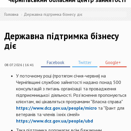
Головна
Державна підтримка бізнесу діє
Державна підтримка бізнесу
діє
Facebook
Twitter
Google+
08.07.2026 | 16:41
У поточному році (протягом січня-червня) на
Чернігівщині службою зайнятості надано понад 500
консультацій з питань організації та провадження
підприємницької діяльності. Роз’яснення пропонуються
клієнтам, які цікавляться програмами "Власна справа"
https://www.dcz.gov.ua/people/micro
та "Грант для
ветеранів та членів їхніх сімей»
https://www.dcz.gov.ua/people/ubd
Така підтримка допомагає всім бажаючим