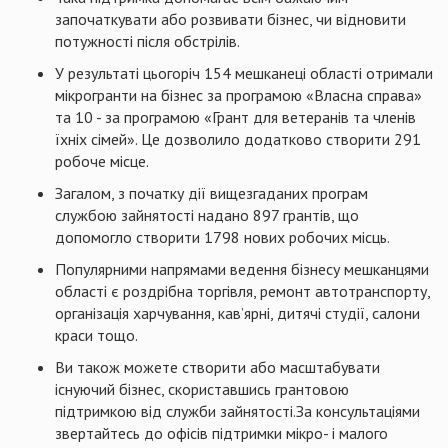
започаткувати або розвивати бізнес, чи відновити
потужності після обстрілів.
У результаті цьогоріч 154 мешканеці області отримали
мікрогранти на бізнес за програмою «Власна справа»
та 10 - за програмою «Грант для ветеранів та членів
їхніх сімей». Це дозволило додатково створити 291
робоче місце.
Загалом, з початку дії вищезгаданих програм
службою зайнятості надано 897 грантів, що
допомогло створити 1798 нових робочих місць.
Популярними напрямами ведення бізнесу мешканцями
області є роздрібна торгівля, ремонт автотранспорту,
організація харчування, кав’ярні, дитячі студії, салони
краси тощо.
Ви також можете створити або масштабувати
існуючий бізнес, скориставшись грантовою
підтримкою від служби зайнятості.За консультаціями
звертайтесь до офісів підтримки мікро- і малого