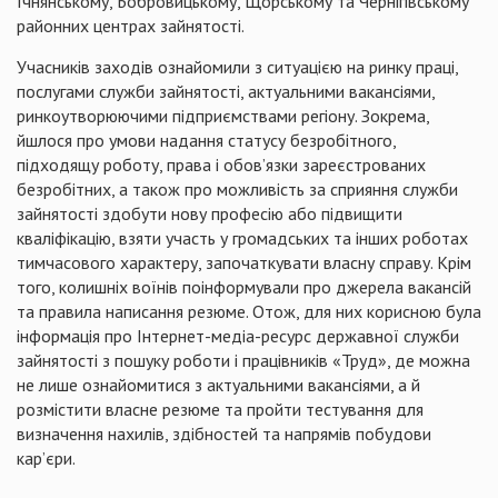
Ічнянському,
Бобровицькому
,
Щорському
та Чернігівському
районних центрах зайнятості.
Учасників заходів ознайомили з ситуацією на ринку праці,
послугами служби зайнятості, актуальними вакансіями,
ринкоутворюючими
підприємствами регіону. Зокрема,
йшлося про умови надання статусу безробітного,
підходящу роботу, права і обов’язки зареєстрованих
безробітних, а також про можливість за сприяння служби
зайнятості здобути нову професію або підвищити
кваліфікацію, взяти участь у громадських та інших роботах
тимчасового характеру, започаткувати власну справу. Крім
того, колишніх воїнів поінформували про джерела вакансій
та правила написання резюме. Отож, для них к
орисною була
інформація про
Інтернет-медіа-ресурс
державної служби
зайнятості з пошуку роботи і працівників «Труд», де можна
не лише ознайомитися з актуальними вакансіями, а й
розмістити власне резюме та пройти тестування для
визначення нахилів, здібностей та напрямів побудови
кар’єри.