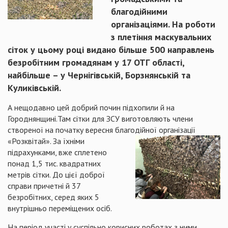
благодійними
організаціями. На роботи
з плетіння маскувальних
сіток у цьому році видано більше 500 направлень
безробітним громадянам у 17 ОТГ області,
найбільше – у Чернігівській, Борзнянській та
Куликівській.
А нещодавно цей добрий почин підхопили й на
Городнянщині.Там сітки для ЗСУ виготовляють члени
створеної на початку вересня благодійної організаці
ї
«Розквітай». За їхніми
підрахунками, вже сплетено
понад 1,5 тис. квадратних
метрів сітки. До цієї доброї
справи причетні й 37
безробітних, серед яких 5
внутрішньо переміщених осіб.
На період участі у суспільно корисних роботах з ними