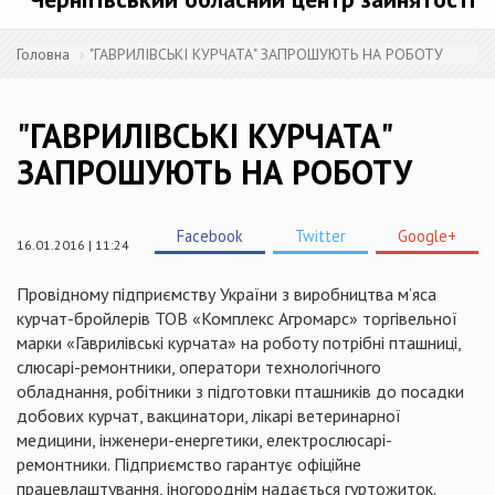
Головна
"ГАВРИЛІВСЬКІ КУРЧАТА" ЗАПРОШУЮТЬ НА РОБОТУ
"ГАВРИЛІВСЬКІ КУРЧАТА"
ЗАПРОШУЮТЬ НА РОБОТУ
Facebook
Twitter
Google+
16.01.2016 | 11:24
Провідному підприємству України з виробництва м’яса
курчат-бройлерів ТОВ «Комплекс
Агромарс
» торгівельної
марки «
Гаврилівські
курчата» на роботу потрібні пташниці,
слюсарі-ремонтники, оператори технологічного
обладнання, робітники з підготовки пташників до посадки
добових курчат,
вакцинатори
, лікарі ветеринарної
медицини, інженери-енергетики, електрослюсарі-
ремонтники. Підприємство гарантує офіційне
працевлаштування, іногороднім надається гуртожиток.