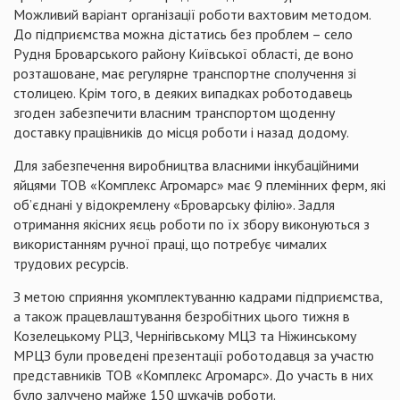
Можливий варіант організації роботи вахтовим методом.
До підприємства можна дістатись без проблем – село
Рудня Броварського району Київської області, де воно
розташоване, має регулярне транспортне сполучення зі
столицею. Крім того, в деяких випадках роботодавець
згоден забезпечити власним транспортом щоденну
доставку працівників до місця роботи і назад додому.
Для забезпечення виробництва власними інкубаційними
яйцями ТОВ «Комплекс
Агромарс
» має 9 племінних ферм, які
об’єднані у відокремлену «Броварську філію». Задля
отримання якісних яєць роботи по їх збору виконуються з
використанням ручної праці, що потребує чималих
трудових ресурсів.
З метою сприяння укомплектуванню кадрами підприємства,
а також працевлаштування безробітних цього тижня в
Козелецькому
РЦЗ, Чернігівському МЦЗ та Ніжинському
МРЦЗ були проведені презентації роботодавця за участю
представників ТОВ «Комплекс
Агромарс
»
. До участь в них
було залучено майже 150 шукачів роботи.