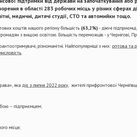
ансової підтримки від держави на започаткування або 
ворення в області
283 робочих місць
у різних сферах ді
вітні, медичні, дитячі студії, СТО та автомийки тощо.
ових коштів нашого регіону більшість
(63,2%)
- діючі підприємці
громадян з вищою освітою. Більшість переможців - у Чернігові, Пр
антоотримувачі, різноманітні. Найпопулярніші з них:
оптова та р
мисловість
.
рава», яка
діє з липня 2022 року,
жителі прифронтової Чернігівщ
обою – підприємцем;
ого місця;