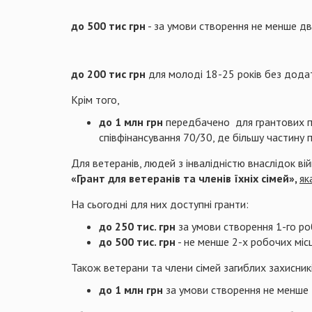
до 500 тис грн
- за умови створення не менше дв
до 200 тис грн
для молоді 18-25 років без дода
Крім того,
до 1 млн грн
передбачено для грантових 
співфінансування 70/30, де більшу частину
Для ветеранів, людей з інвалідністю внаслідок ві
«Грант для ветеранів та членів їхніх сімей»,
я
На сьогодні для них доступні гранти:
до 250 тис. грн
за умови створення 1-го ро
до 500 тис. грн
- не менше 2-х робочих місц
Також ветерани та члени сімей загиблих захисни
до 1 млн грн
за умови створення не менше 4