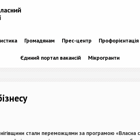
бласний
і
тистика
Громадянам
Прес-центр
Профорієнтація
Єдиний портал вакансій
Мікрогранти
бізнесу
нігівщини стали переможцями за програмою
«Власна 