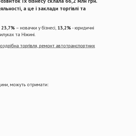
розвиток їх бізнесу склала
66,2 млн грн.
яльності, а це і заклади торгівлі та
,
23,7%
– новачки у бізнесі,
13,2%
- юридичні
илуках та Ніжині.
оздрібна торгівля, ремонт автотранспортних
ини, можуть отримати: