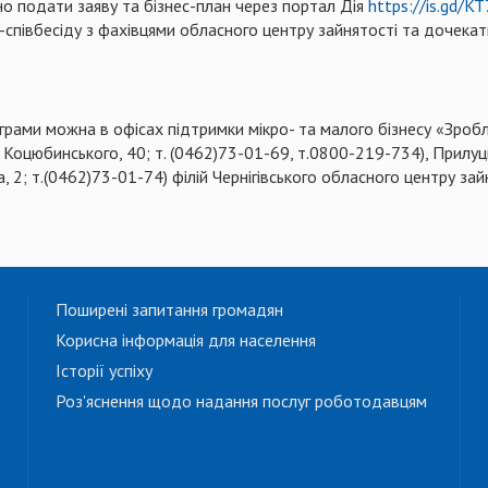
о подати заяву та бізнес-план через портал Дія
https://is.gd/K
співбесіду з фахівцями обласного центру зайнятості та дочека
рами можна в офісах підтримки мікро- та малого бізнесу «Зроблено
. Коцюбинського, 40; т. (0462)73-01-69, т.0800-219-734), Прилуць
, 2; т.(0462)73-01-74) філій Чернігівського обласного центру зай
Поширені запитання громадян
Корисна інформація для населення
Історії успіху
Роз'яснення щодо надання послуг роботодавцям