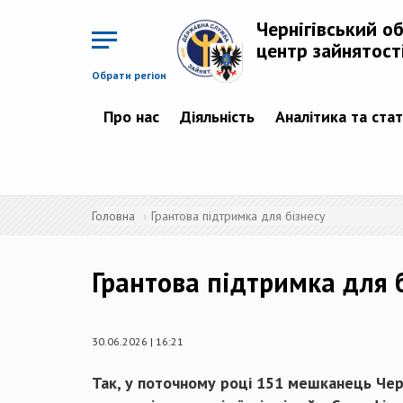
Перейти
до
Чернігівський о
основного
матеріалу
центр зайнятост
Обрати регіон
Про нас
Діяльність
Аналітика та ста
Головна
Грантова підтримка для бізнесу
Грантова підтримка для 
30.06.2026 | 16:21
Так, у поточному році
151
мешканець Чер