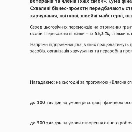
ветеранів та членів їхніх сімей»
. Сума фін
Схвалені бізнес-проєкти передбачають ст
харчування, квіткові, швейні майстерні, ос
Серед цьогорічних переможців на отримання грант
особи. Переважають жінки – їх
55,3
%,
стільки ж 
Напрями підприємництва, в яких працюватимуть гр
засобів, організація харчування та переробна про
Нагадаємо:
на сьогодні за програмою «Власна сп
до 100 тис грн
за умови реєстрації фізичною ос
до 300 тис грн
за умови створення одного робоч