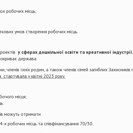
ох робочих місць;
ткових умов створення робочих місць.
проектів
у сферах дошкільної освіти та креативної індустрії
 покриває держава.
йни, членів їхніх родин, а також членів сімей загиблих Захисник
ка
стартувала у квітні 2023 року.
бочого місця;
ь.
ків можуть отримати
-х робочих місць та співфінансування 70/30.