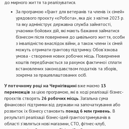
до мирного життя та реалізуватися.
За програмою «Грант для ветеранів та членів їх сімей»
урядового проєкту «єРобота», яка діє з квітня 2023 р.
та яку адмініструє державна служба зайнятості,
учасники бойових дій, які мають бажання займатися
бізнесом після повернення до цивільного життя, особи
з інвалідністю внаслідок війни, а також члени їх сімей
можуть отримати грантову підтримку. Обов'язкова
умова - створення нових робочих місць. Повернення
коштів передбачається за рахунок фактичної сплати
встановлених законодавством податків та зборів,
зокрема за працевлаштованих осіб.
У поточному році на Чернігівщині
вже маємо
13
переможців
за цією програмою, які в ході реалізації бізнес-
проєктів створять
26 робочих місць
. Загальна сума
фінансової підтримки від держави на започаткування або
розвиток їх бізнесу становить
понад 6 млн гривень.
В
результаті реалізації бізнес-ідей грантоотримувачів в
області з’являться нові магазини, СТО, фітнес-клуб,