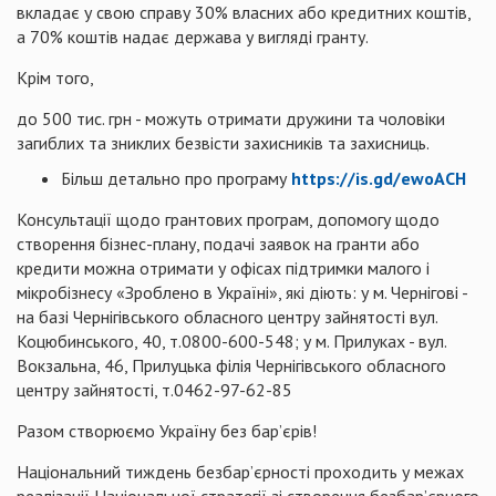
вкладає у свою справу 30% власних або кредитних коштів,
а 70% коштів надає держава у вигляді гранту.
Крім того,
до 500 тис. грн - можуть отримати дружини та чоловіки
загиблих та зниклих безвісти захисників та захисниць.
Більш детально про програму
https://is.gd/ewoACH
Консультації щодо грантових програм, допомогу щодо
створення бізнес-плану, подачі заявок на гранти або
кредити можна отримати у офісах підтримки малого і
мікробізнесу «Зроблено в Україні», які діють: у м. Чернігові -
на базі Чернігівського обласного центру зайнятості вул.
Коцюбинського, 40, т.0800-600-548; у м. Прилуках - вул.
Вокзальна, 46, Прилуцька філія Чернігівського обласного
центру зайнятості, т.0462-97-62-85
Разом створюємо Україну без бар’єрів!
Національний тиждень безбар’єрності проходить у межах