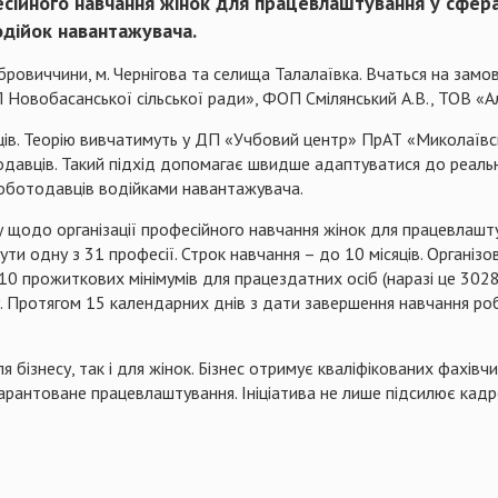
есійного навчання жінок для працевлаштування у сфер
одійок навантажувача.
Бобровиччини, м. Чернігова та селища Талалаївка. Вчаться на за
П Новобасанської сільської ради», ФОП Смілянський А.В., ТОВ «А
ців. Теорію вивчатимуть у ДП «Учбовий центр» ПрАТ «Миколаївс
авців. Такий підхід допомагає швидше адаптуватися до реальн
роботодавців водійками навантажувача.
 щодо організації професійного навчання жінок для працевлашту
ти одну з 31 професії. Строк навчання – до 10 місяців. Організ
10 прожиткових мінімумів для працездатних осіб (наразі це 3028
у. Протягом 15 календарних днів з дати завершення навчання р
 бізнесу, так і для жінок. Бізнес отримує кваліфікованих фахівч
арантоване працевлаштування. Ініціатива не лише підсилює кадро