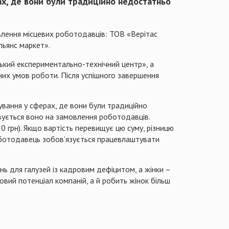
ах, де вони були традиційно недостатньо
мовлення місцевих роботодавців: ТОВ «Верітас
льянс маркет».
ький експериментально-технічний центр», а
их умов роботи. Після успішного завершення
вання у сферах, де вони були традиційно
овується воно на замовлення роботодавців.
0 грн). Якщо вартість перевищує цю суму, різницю
оботодавець зобов’язується працевлаштувати
инь для галузей із кадровим дефіцитом, а жінки –
вий потенціал компаній, а й робить жінок більш