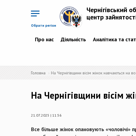
Перейти
до
Чернігівський о
основного
матеріалу
центр зайнятост
Обрати регіон
Про нас
Діяльність
Аналітика та ста
Головна
На Чернігівщини вісім жінок навчаються на в
На Чернігівщини вісім ж
21.07.2025 | 11:56
Все більше жінок опановують «чоловічі» п