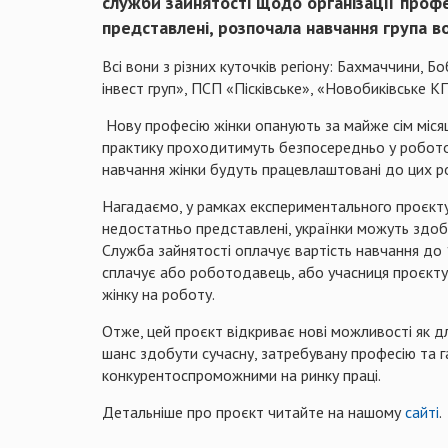
служби зайнятості щодо організації проф
представлені, розпочала навчання група в
Всі вони з різних куточків регіону: Бахмаччини, 
інвест груп», ПСП «Пісківське», «Новобиківське К
Нову професію жінки опанують за майже сім міся
практику проходитимуть безпосередньо у роботод
навчання жінки будуть працевлаштовані до цих 
Нагадаємо, у рамках експериментального проєкту
недостатньо представлені, українки можуть здобу
Служба зайнятості оплачує вартість навчання до 
сплачує або роботодавець, або учасниця проєкт
жінку на роботу.
Отже, цей проєкт відкриває нові можливості як для
шанс здобути сучасну, затребувану професію та г
конкурентоспроможними на ринку праці.
Детальніше про проєкт читайте на нашому
сайті
.