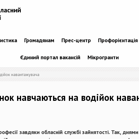
бласний
і
тистика
Громадянам
Прес-центр
Профорієнтація
Єдиний портал вакансій
Мікрогранти
одійок навантажувача
інок навчаються на водійок нав
рофесії завдяки обласній службі зайнятості. Так, дня