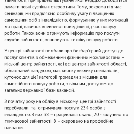
зайнятості, при працевлаштуванні якої нерідко доводиться
ламати певні суспільні стереотипи.
Тому, зокрема під час
семінарів, ми приділяємо особливу увагу підвищенню
самооцінки осіб з інвалідністю, формуванню у них мотивації
до праці, навичок впевненої поведінки під час пошуку
роботи. Також вони отримують інформацію про послуги
служби зайнятості, опановують техніку пошуку роботи.
У центрі зайнятості подбали про
безбар’єрний
доступ до
послуг клієнтів з обмеженими фізичними можливостями –
міський центр зайнятості, як і всі центри зайнятості області,
обладнаний пандусом, має кнопку виклику спеціалістів,
куточок для цієї категорії громадян з місцями для
самостійного пошуку роботи, з вільним доступом до
загальнодержавної бази вакансій.
З початку року на обліку в міському
центрі зайнятості
перебували
та
отримували послуги 234 особи з
інвалідністю. З них 38 –
працевлаштовано
,
20 - залучено до
тимчасової зайнятості, 8 – скеровано на професійне
навчання.