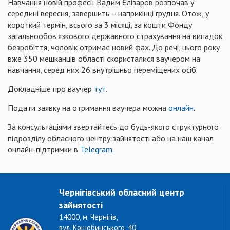
Навчання новій професії Вадим Єлізаров розпочав у
середині вересня, завершить – наприкінці грудня. Отож, у
короткий термін, всього за 3 місяці, за кошти Фонду
загальнообов’язкового державного страхування на випадок
безробіття, чоловік отримає новий фах. До речі, цього року
вже 350 мешканців області скористалися ваучером на
навчання, серед них 26 внутрішньо переміщених осіб.
Докладніше про ваучер
тут
.
Подати заявку на отримання ваучера можна
онлайн
.
За консультаціями звертайтесь до будь-якого структурного
підрозділу обласного центру зайнятості або на наш канал
онлайн-підтримки в
Telegram
.
Чернігівський обласний центр
зайнятості
14000, м. Чернігів,
вул. Коцюбинського, 40