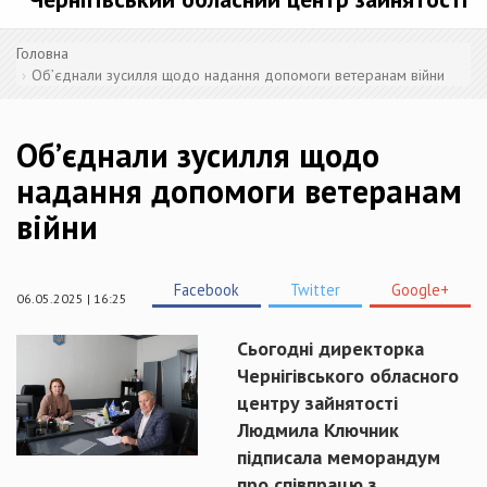
Головна
Об’єднали зусилля щодо надання допомоги ветеранам війни
Об’єднали зусилля щодо
надання допомоги ветеранам
війни
Facebook
Twitter
Google+
06.05.2025 | 16:25
Сьогодні директорка
Чернігівського обласного
центру зайнятості
Людмила Ключник
підписала меморандум
про співпрацю з