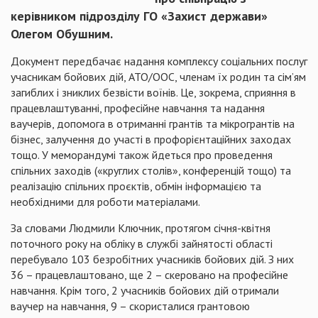
керівником підрозділу ГО «Захист держави»
Олегом Обушним.
Документ передбачає надання комплексу соціальних послуг
учасникам бойових дій, АТО/ООС, членам їх родин та сім’ям
загиблих і зниклих безвісти воїнів. Це, зокрема, сприяння в
працевлаштуванні, професійне навчання та надання
ваучерів, допомога в отриманні грантів та мікрогрантів на
бізнес, залучення до участі в профорієнтаційних заходах
тощо. У меморандумі також йдеться про проведення
спільних заходів («круглих столів», конференцій тощо) та
реалізацію спільних проєктів, обмін інформацією та
необхідними для роботи матеріалами.
За словами Людмили Ключник, протягом січня-квітня
поточного року на обліку в службі зайнятості області
перебувало 103 безробітних учасників бойових дій. З них
36 – працевлаштовано, ще 2 – скеровано на професійне
навчання. Крім того, 2 учасників бойових дій отримали
ваучер на навчання, 9 – скористалися грантовою