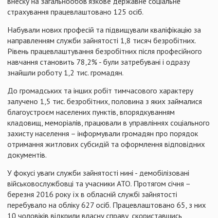
внеску на загальнообов’язкове державне соціальне
страхування
працевлаштовано
125 осіб.
Набували нових професій та підвищували кваліфікацію за
направленням служби зайнятості 1,8 тисяч безробітних.
Рівень працевлаштування безробітних після професійного
навчання становить 78,2% - були затребувані і одразу
знайшли роботу 1,2 тис. громадян.
До громадських та інших робіт тимчасового характеру
залучено 1,5 тис. безробітних, половина з яких займалися
благоустроєм населених пунктів, впорядкуванням
кладовищ, меморіалів, працювали в управліннях соціального
захисту населення – інформували громадян про порядок
отримання житлових субсидій та оформлення відповідних
документів.
У фокусі уваги служби зайнятості нині - демобілізовані
військовослужбовці та учасники АТО. Протягом січня –
березня 2016 року їх в обласній службі зайнятості
перебувало на обліку 627 осіб.
Працевлаштовано
65, з них
10 чоловіків відкрили власну справу, скориставшись