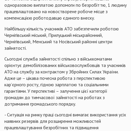
одноразовою виплатою допомоги по безробіттю, 1 людину
працевлаштовано
на новостворене робоче місце з
компенсацією роботодавцю єдиного внеску.
Найбільшу кількість учасників АТО забезпечили роботою
Чернігівський міський, Прилуцький
міськрайонний
,
Чернігівський,
Менський
та
Носівський
районні центри
зайнятості.
Сьогодні служба зайнятості спільно з військкоматами
орієнтує демобілізованих військовослужбовців та учасників
АТО на службу за контрактом у Збройних Силах України.
Адже це – цікава почесна робота з перспективою
кар’єрного росту, гідною зарплатою та соціальними
гарантіями. У перспективі – залучення цієї категорії
громадян до тимчасової зайнятості на роботах з
дотримання громадського порядку.
- Ситуація на ринку праці сьогодні вимагає використання усіх
наявних резервів для розширення можливостей
працевлаштування безробітних та підвищення