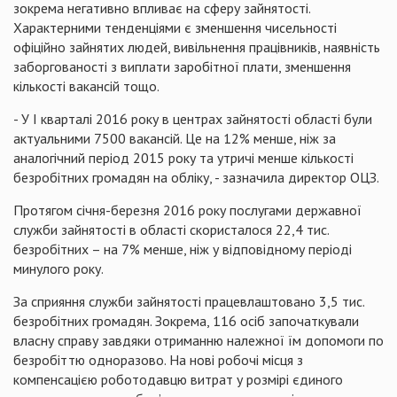
зокрема негативно впливає на сферу зайнятості.
Характерними тенденціями є зменшення чисельності
офіційно зайнятих людей, вивільнення працівників, наявність
заборгованості з виплати заробітної плати, зменшення
кількості вакансій тощо.
- У І кварталі 2016 року в центрах зайнятості області були
актуальними 7500 вакансій. Це на 12% менше, ніж за
аналогічний період 2015 року та утричі менше кількості
безробітних громадян на обліку, - зазначила директор ОЦЗ.
Протягом січня-березня 2016 року послугами державної
служби зайнятості в області скористалося 22,4 тис.
безробітних – на 7% менше, ніж у відповідному періоді
минулого року.
За сприяння служби зайнятості
працевлаштовано
3,5 тис.
безробітних громадян. Зокрема, 116 осіб започаткували
власну справу завдяки отриманню належної їм допомоги по
безробіттю одноразово. На нові робочі місця з
компенсацією роботодавцю витрат у розмірі єдиного