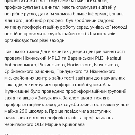
присвятити життя.
І тому саме батьки, психологи,
профконсультанти
, вчителі мають спрямувати дітей у
потрібне русло, дати їм якомога більше інформації, знань
для того, щоб вибір професії був зроблений свідомо.
Активну профорієнтаційну роботу серед учнівської молоді
постійно проводить служба зайнятості. Для школярів
організовуються різні заходи.
Так, цього тижня Дні відкритих дверей центрів зайнятості
провели Ніжинський МРЦЗ та
Варвинський
РЦЗ. Фахівці
Бобровицького
,
Ріпкинського
,
Носівського
, Ічнянського,
Срібнянського
районних, Прилуцького та Ніжинського
міськрайонних
центрів зайнятості завітали до навчальних
закладів, де відбулися профорієнтаційні уроки. А на
Куликівщині
було проведено
профінформаційний
груповий
захід та акцію «Випускник». Загалом цього тижня в
профорієнтаційних заходах служби зайнятості взяли участь
майже 250 школярів.
Про це повідомила заступник
начальника відділу профорієнтації та
профнавчання
Чернігівського
ОЦЗ
Марина
Кривопала
.