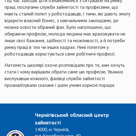
Під час заходів діти ознайомилися з ситуацією на ринку
праці, послугами служби зайнятості та професіями, що
мають сталий попит у роботодавців, і тими, які дають змогу
відкрити власний бізнес, з навчальними закладами, де
можна освоїти обраний фах. Було наголошено, що
обираючи професію, молода людина має враховувати не
лише свої бажання, здібності та можливості, а й потреби
ринку праці в тих чи інших кадрах. Нині попитом у
роботодавців користуються саме робітничі професії.
Натомість школярі охоче розповідали про те, ким хочуть
стати і чому вирішили обрати саме цю професію. Уважно
вислухавши кожного, фахівці служби зайнятості
проаналізували сказане і дали учням корисні поради.
Чернігівський обласний центр
зайнятості
14000, м. Чернігів,
вул. Коцюбинського, 40