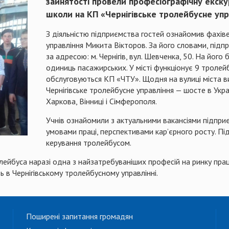
зайнятості провели професіографічну екскур
школи на КП «Чернігівське тролейбусне упр
З діяльністю підприємства гостей ознайомив фахіве
управління Микита Вікторов. За його словами, підп
за адресою: м. Чернігів, вул. Шевченка, 50. На його
одиниць пасажирських. У місті функціонує 9 тролей
обслуговуються КП «ЧТУ». Щодня на вулиці міста ви
Чернігівське тролейбусне управління — шосте в Укра
Харкова, Вінниці і Сімферополя.
Учнів ознайомили з актуальними вакансіями підпри
умовами праці, перспективами кар’єрного росту. Під
керування тролейбусом.
лейбуса наразі одна з найзатребуваніших професій на ринку прац
 в Чернігівському тролейбусному управлінні.
Поширені запитання громадян