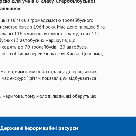
сію для учнів 8 класу Старобілоуської
авління».
ць із зв`язків з громадськістю тролейбусного
риємство існує з 1964 року. Має депо площею 5 га
 балансі 116 одиниць рухомого складу, з них 112
бусних і 3 автобусних маршрутів, що
ходять до 70 тролейбусів і 20 автобусів.
їні за обсягом перевезень після Києва, Донецька,
ємства, вимогами роботодавця до працівників,
 час екскурсії дітям показали, як відбувається
і Чернігова, тому молоді люди, які оберуть цю
Державні інформаційні ресурси