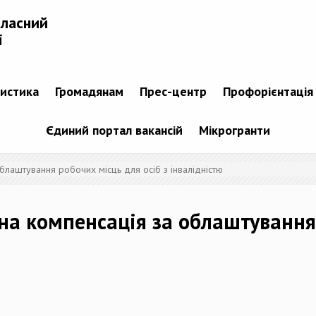
бласний
і
тистика
Громадянам
Прес-центр
Профорієнтація
Єдиний портал вакансій
Мікрогранти
лаштування робочих місць для осіб з інвалідністю
а компенсація за облаштування 