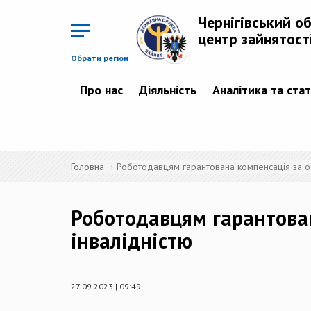
Перейти
до
Чернігівський о
основного
матеріалу
центр зайнятост
Обрати регіон
Про нас
Діяльність
Аналітика та ста
Головна
Роботодавцям гарантована компенсація за об
Роботодавцям гарантован
інвалідністю
27.09.2023 | 09:49