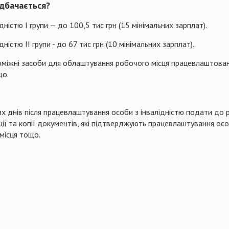
дбачається?
дністю І групи — до 100,5 тис грн (15 мінімальних зарплат).
ністю ІІ групи - до 67 тис грн (10 мінімальних зарплат).
міжні засоби для облаштування робочого місця працевлаштованої
що.
днів після працевлаштування особи з інвалідністю подати до ре
ії та копії документів, які підтверджують працевлаштування ос
місця тощо.