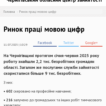
Головна
Ринок праці мовою цифр
Ринок праці мовою цифр
Facebook
Twitter
Google+
11.07.2025 | 10:29
На Чернігівщині протягом січня-червня 2025 року
роботу знайшли
2,2 тис.
безробітних громадян
області. Загалом же послугами служби зайнятості
скористалися
більше 9 тис.
безробітних.
З них:
• 602
скеровано на професійне навчання;
• 216
залучено до громадських та інших робіт тимчасового
характеру;