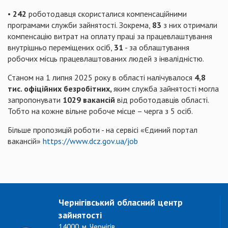
•
242
роботодавця скористалися компенсаційними
програмами служби зайнятості. Зокрема,
83
з них отримали
компенсацію витрат на оплату праці за працевлаштування
внутрішньо переміщених осіб,
31
- за облаштування
робочих місць працевлаштованих людей з інвалідністю.
Станом на 1 липня 2025 року в області налічувалося
4,8
тис. офіційних безробітних,
яким служба зайнятості могла
запропонувати
1029 вакансій
від роботодавців області.
Тобто на кожне вільне робоче місце – черга з 5 осіб.
Більше пропозицій роботи - на сервісі «Єдиний портал
вакансій»
https://www.dcz.gov.ua/job
Чернігівський обласний центр
зайнятості
14000, м. Чернігів,