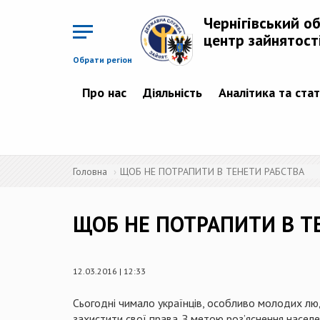
Перейти
до
Чернігівський о
основного
матеріалу
центр зайнятост
Обрати регіон
Про нас
Діяльність
Аналітика та ста
Головна
ЩОБ НЕ ПОТРАПИТИ В ТЕНЕТИ РАБСТВА
ЩОБ НЕ ПОТРАПИТИ В Т
12.03.2016 | 12:33
Сьогодні чимало українців, особливо молодих люд
захистити свої права. З метою роз’яснення насел