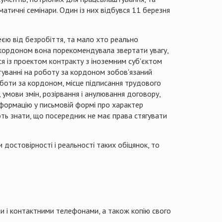
атичні семінари. Один із них відбувся 11 березня
єю від безробіття, та мало хто реально
 кордоном вона порекомендувала звертати увагу,
ся із проектом контракту з іноземним суб'єктом
туванні на роботу за кордоном зобов'язаний
роботи за кордоном, місце підписання трудового
 умови змін, розірвання і анулювання договору,
формацію у письмовій формі про характер
ють знати, що посередник не має права стягувати
достовірності і реальності таких обіцянок, то
и і контактними телефонами, а також копію свого