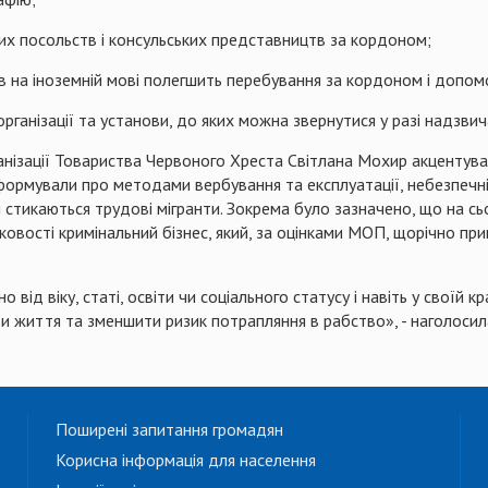
ких посольств і консульських представництв за кордоном;
в на іноземній мові полегшить перебування за кордоном і допомо
організації та установи, до яких можна звернутися
у
разі надзвич
анізації Товариства Червоного Хреста Світлана
Мохир
акцентува
нформували про
методами вербування та експлуатації, небезпеч
 стикаються трудові мігранти. Зокрема було зазначено, що на сь
ковості кримінальний бізнес, який, за оцінками МОП, щорічно при
ід віку, статі, освіти чи соціального статусу і навіть у своїй 
ти життя та зменшити ризик потрапляння в рабство», - наголоси
Поширені запитання громадян
Корисна інформація для населення