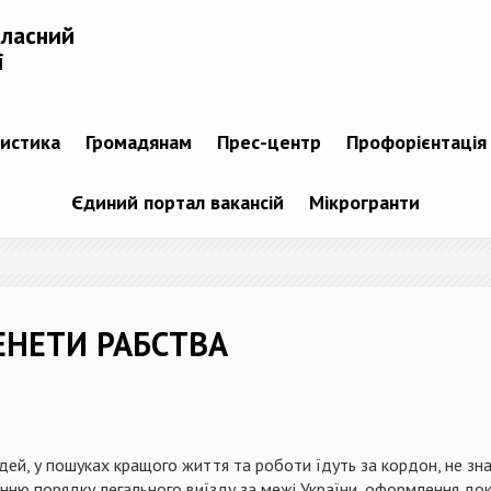
бласний
і
тистика
Громадянам
Прес-центр
Профорієнтація
Єдиний портал вакансій
Мікрогранти
ЕНЕТИ РАБСТВА
ей, у пошуках кращого життя та роботи їдуть за кордон, не знаю
енню порядку легального виїзду за межі України, оформлення до