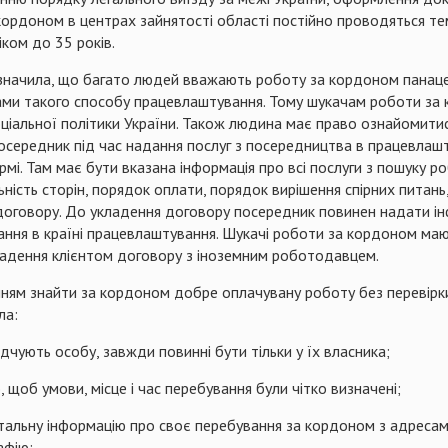
кордоном в центрах зайнятості області постійно проводяться тем
ком до 35 років.
значила, що багато людей вважають роботу за кордоном панаце
иками такого способу працевлаштування. Тому шукачам роботи за
соціальної політики України. Також людина має право ознайомити
Посередник під час надання послуг з посередництва в працевлаш
рмі. Там має бути вказана інформація про всі послуги з пошуку 
ність сторін, порядок оплати, порядок вирішення спірних питань,
договору. До укладення договору посередник повинен надати ін
вання в країні працевлаштування. Шукачі роботи за кордоном ма
кладення клієнтом договору з іноземним роботодавцем.
ням знайти за кордоном добре оплачувану роботу без перевірки 
ла:
ідчують особу, завжди повинні бути тільки у їх власника;
щоб умови, місце і час перебування були чітко визначені;
тальну інформацію про своє перебування за кордоном з адресам
афію;