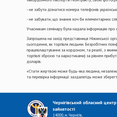
- не забути дізнатися номера телефонів українсь
- не забувати, що знання хоч би елементарних слі
Учасникам
семінару
була
надала інф
ормацію про 
Запрошена на захід представниця Ніжинської орг
сьогодення, як торгівля людьми. Безробітних поі
працевлаштування за кордоном, та реалії, з якими
торгівлі зброєю та наркотиками) за рівнем прибут
доларів.
«Стати жертвою може будь-яка людина, незалежно в
та перевірка інформації заздалегідь може зберег
Чернігівський обласний центр
зайнятості
14000, м. Чернігів,