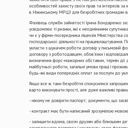
особливостей захисту своїх прав та інтересів за 
в Ніжинському МРЦЗ для безробітних громадян ві
Фахівець служби зайнятості Ірина Бондаренко
за
усвідомлює ті ризики, які є неодмінними супутн
чи є у фірми-посередника ліцензія Міністерства 
господарської діяльності на працевлаштування. 
укласти з шукачем роботи договір у письмовій фо
договору з роботодавцем, обов'язки і відповідаль
визначення форс-мажорних обставин, термін дії 
майбутньої роботи, загальні умови праці і прожи
будь-які види попередніх оплат за послуги до у
Якщо все ж таки безробітні спокусилися запрошен
варто виконувати прості, але дуже важливі прави
- нікому не довіряти паспорт; документи, що засв
- контракт має бути написаний зрозумілою мовою, 
- залишити вдома, своїм друзям або близьким де
закордонного паспорта і контракту, свою фотогр