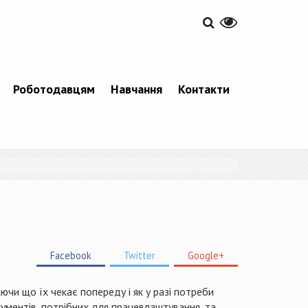
Роботодавцям
Навчання
Контакти
Facebook
Twitter
Google+
чи що їх чекає попереду і як у разі потреби
кументів, потрібних для працевлаштування, та