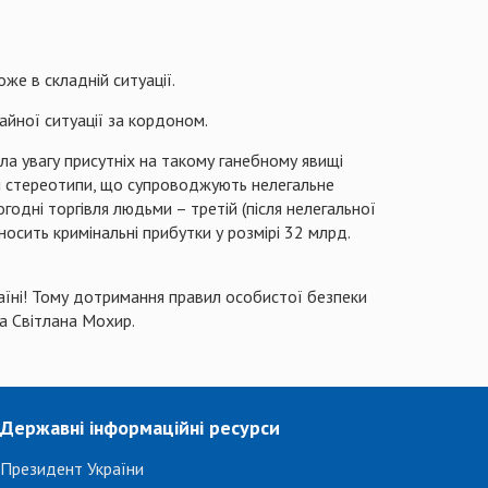
же в складній ситуації.
айної ситуації за кордоном.
ла увагу присутніх на такому ганебному явищі
ні стереотипи, що супроводжують нелегальне
огодні
торгівля людьми – третій (після нелегальної
носить кримінальні прибутки у розмірі 32 млрд.
країні! Тому дотримання правил особистої безпеки
ла Світлана
Мохир
.
Державні інформаційні ресурси
Президент України