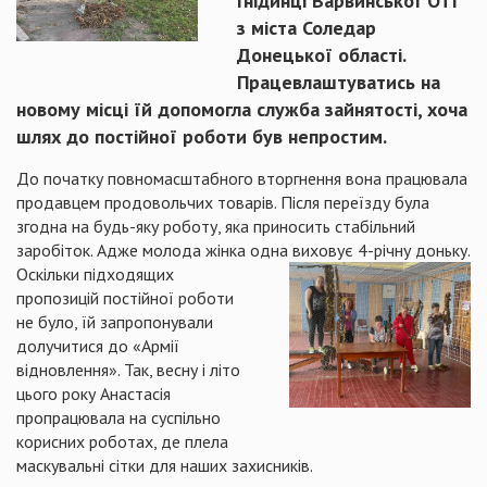
Гнідинці Варвинської ОТГ
з міста Соледар
Донецької області.
Працевлаштуватись на
новому місці їй допомогла служба зайнятості, хоча
шлях до постійної роботи був непростим.
До початку повномасштабного вторгнення вона працювала
продавцем продовольчих товарів. Після переїзду була
згодна на будь-яку роботу, яка приносить стабільний
заробіток. Адже молода жінка одна виховує 4-річну доньку.
Оскільки підходящих
пропозицій постійної роботи
не було, їй запропонували
долучитися до «Армії
відновлення». Так, весну і літо
цього року Анастасія
пропрацювала на суспільно
корисних роботах, де плела
маскувальні сітки для наших захисників.