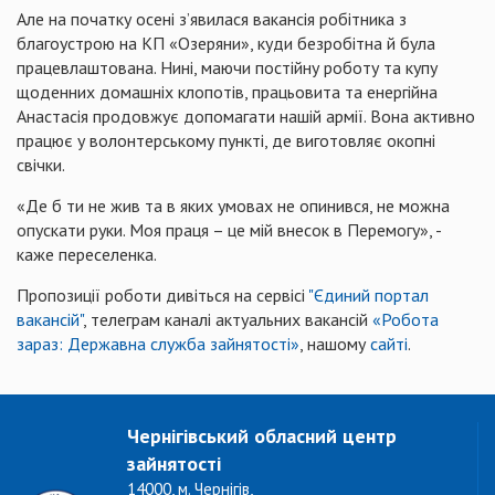
Але на початку осені з’явилася вакансія робітника з
благоустрою на КП «Озеряни», куди безробітна й була
працевлаштована. Нині, маючи постійну роботу та купу
щоденних домашніх клопотів, працьовита та енергійна
Анастасія продовжує допомагати нашій армії. Вона активно
працює у волонтерському пункті, де виготовляє окопні
свічки.
«Де б ти не жив та в яких умовах не опинився, не можна
опускати руки. Моя праця – це мій внесок в Перемогу», -
каже переселенка.
Пропозиції роботи дивіться на сервісі
"Єдиний портал
вакансій"
, телеграм каналі актуальних вакансій
«Робота
зараз: Державна служба зайнятості»
, нашому
сайті
.
Чернігівський обласний центр
зайнятості
14000, м. Чернігів,