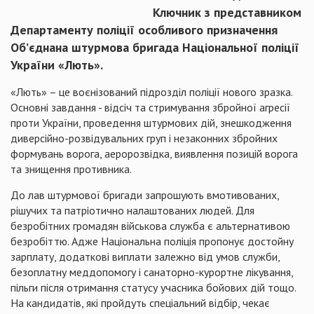
Ключник з представником
Департаменту поліції особливого призначення
Об’єднана штурмова бригада Національної поліції
України «Лють».
«Лють» – це воєнізований підрозділ поліції нового зразка.
Основні завдання - відсіч та стримування збройної агресії
проти України, проведення штурмових дій, знешкодження
диверсійно-розвідувальних груп і незаконних збройних
формувань ворога, аеророзвідка, виявлення позицій ворога
та знищення противника.
До лав штурмової бригади запрошують вмотивованих,
рішучих та патріотично налаштованих людей. Для
безробітних громадян військова служба є альтернативою
безробіттю. Адже Національна поліція пропонує достойну
зарплату, додаткові виплати залежно від умов служби,
безоплатну меддопомогу і санаторно-курортне лікування,
пільги після отримання статусу учасника бойових дій тощо.
На кандидатів, які пройдуть спеціальний відбір, чекає