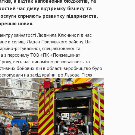
тків, а відтак наповнення бюджетів, та
ростий час дієву підтримку бізнесу та
послуги сприяють розвитку підприємств,
оренню нових.
 центру зайнятості Людмила Ключник під час
е в селищі Ладан Прилуцького району. Це -
рійно-рятувальної, спеціалізованої та
тора з персоналу ТОВ «ПК «Пожмашина»
 року, весь час динамічно розвиваючись та
ктивних бойових дій в області виробництво було
релокували на захід країни, до Львова.
Після