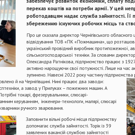
забезпечує розвиток економіки, сплату пода
переказ коштів на потреби армії. У цей неп
роботодавцям надає служба зайнятості. Її 
збереженню існуючих робочих місць та ств
Про це сказала директор Чернігівського обласного
відвідування ТОВ «ПК «Пожмашина», що розташован
український провідний виробник протипожежної, ава
сільськогосподарської техніки. За словами дирек
Олександра Ратнікова, підприємство працює з 1927
активно нарощуючи свої потужності. Лише на час а
зупинено. Навесні 2022 року частину підприємства 
овлено й на Чернігівщині. Нині працює два заводи:
госптехніки, а завод у Прилуках – пожежних машин. А
Потрібні токарі, фрезерувальники, слюсарі-
амним керуванням, інженери-технологи, малярі, слюсарі
озварники ручного зварювання.
Заповнити вільні робочі місця підприємству
допомагає служба зайнятості. Торік із 39
заявлених вакансій службою зайнятості