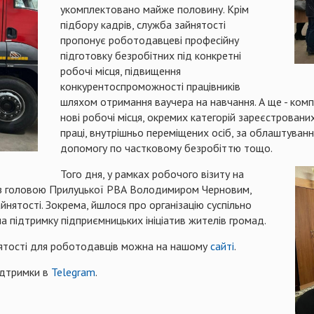
укомплектовано майже половину. Крім
підбору кадрів, служба зайнятості
пропонує роботодавцеві професійну
підготовку безробітних під конкретні
робочі місця, підвищення
конкурентоспроможності працівників
шляхом отримання ваучера на навчання. А ще - ком
нові робочі місця, окремих категорій зареєстровани
праці, внутрішньо переміщених осіб, за облаштуванн
допомогу по частковому безробіттю тощо.
Того дня, у рамках робочого візиту на
 з головою Прилуцької РВА Володимиром Черновим,
нятості. Зокрема, йшлося про організацію суспільно
на підтримку підприємницьких ініціатив жителів громад.
нятості для роботодавців можна на нашому
сайті
.
ідтримки в
Telegram
.