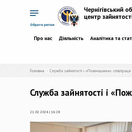
Перейти
до
Чернігівський о
основного
матеріалу
центр зайнятост
Обрати регіон
Про нас
Діяльність
Аналітика та ста
Головна
Служба зайнятості і «Пожмашина»: співпраця
Служба зайнятості і «По
21.02.2024 | 16:28