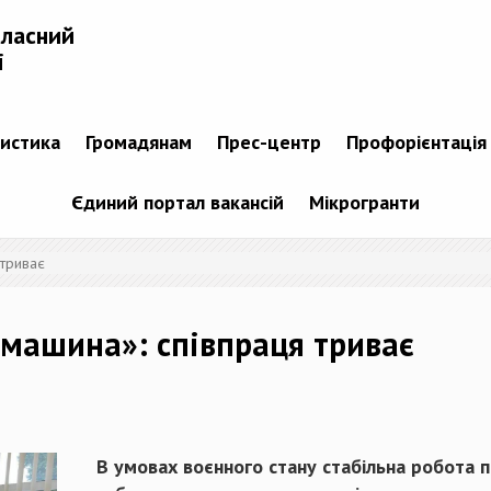
бласний
і
тистика
Громадянам
Прес-центр
Профорієнтація
Єдиний портал вакансій
Мікрогранти
 триває
жмашина»: співпраця триває
В умовах воєнного стану стабільна робота 