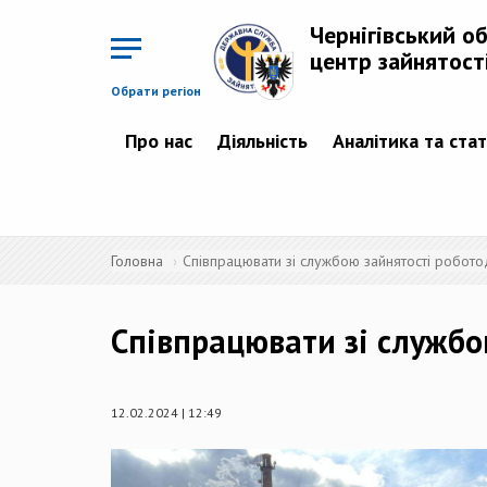
Перейти
до
Чернігівський о
основного
матеріалу
центр зайнятост
Обрати регіон
Про нас
Діяльність
Аналітика та ста
Головна
Співпрацювати зі службою зайнятості робото
Співпрацювати зі службо
12.02.2024 | 12:49