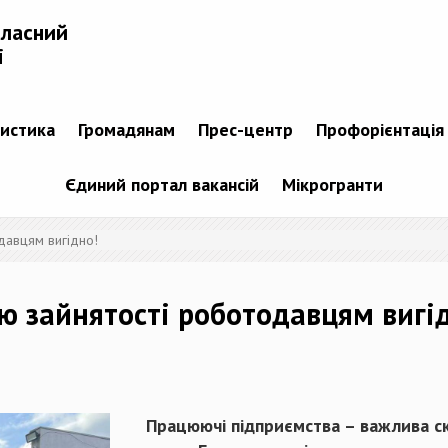
бласний
і
тистика
Громадянам
Прес-центр
Профорієнтація
Єдиний портал вакансій
Мікрогранти
давцям вигідно!
ю зайнятості роботодавцям вигі
Працюючі підприємства – важлива ск