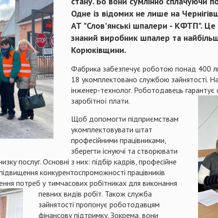
стану. Бо вони сумлінно сплачуючи 
Одне із відомих не лише на Чернігівщ
АТ "Слов'янські шпалери - КФТП". Це 
знаний виробник шпалер та найбіл
Корюківщини.
Фабрика забезпечує роботою понад 400 люде
18 укомплектовано службою зайнятості. Нар
інженер-технолог. Роботодавець гарантує 
заробітної плати.
Щоб допомогти підприємствам
укомплектовувати штат
професійними працівниками,
зберегти існуючі та створювати
изку послуг. Основні з них: підбір кадрів, професійне
; підвищення конкурентоспроможності працівників
ення потреб у тимчасових робітниках для виконання
певних видів робіт.
Також служба
зайнятості пропонує роботодавцям
фінансову підтримку. Зокрема, вони