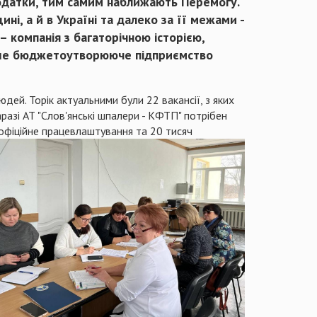
податки, тим самим наближають Перемогу.
ині, а й в Україні та далеко за її межами -
– компанія з багаторічною історією,
ьше бюджетоутворююче підприємство
й. Торік актуальними були 22 вакансії, з яких
азі АТ "Слов'янські шпалери - КФТП" потрібен
офіційне працевлаштування та 20 тисяч