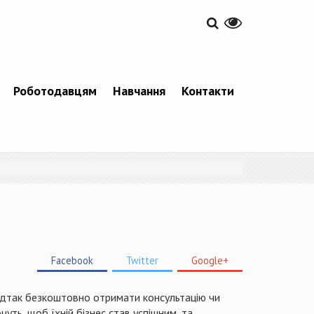
Роботодавцям
Навчання
Контакти
Facebook
Twitter
Google+
Відтак безкоштовно отримати консультацію чи
чуть, щоб їхній бізнес став успішним, та