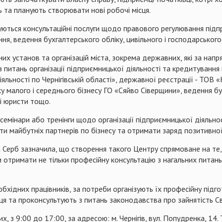
ь та планують створювати нові робочі місця.
ються консультаційні послуги щодо правового регулювання підпр
ня, ведення бухгалтерського обліку, цивільного і господарськог
х установ та організацій міста, зокрема державних, які за напр
з питань організації підприємницької діяльності та кредитуванн
яльності по Чернігівській області», державної реєстрації - ТОВ
у малого і середнього бізнесу ГО «Сяйво
Сіверщини
», ведення б
і юристи тощо.
семінари або тренінги щодо організації підприємницької діяльнос
и майбутніх партнерів по бізнесу та отримати заряд позитивної 
 Серб зазначила, що створення такого Центру спрямоване на те, 
 отримати не тільки професійну консультацію з нагальних питань
обхідних працівників, за потреби організують їх професійну підг
ця та проконсультують з питань законодавства про зайнятість Св
 з 9:00 до 17:00, за адресою: м. Чернігів, вул.
Попудренка
, 14.