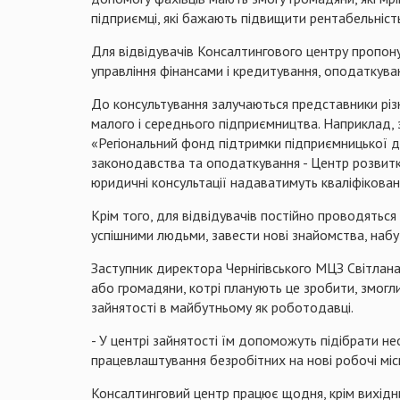
підприємці, які бажають підвищити рентабельніст
Для відвідувачів Консалтингового центру пропону
управління фінансами і кредитування, оподаткуван
До консультування залучаються представники різни
малого і середнього підприємництва. Наприклад, 
«Регіональний фонд підтримки підприємницької ді
законодавства та оподаткування - Центр розвитк
юридичні консультації надаватимуть кваліфікован
Крім того, для відвідувачів постійно проводяться 
успішними людьми, завести нові знайомства, набут
Заступник директора Чернігівського МЦЗ Світлана
або громадяни, котрі планують це зробити, змогли
зайнятості в майбутньому як роботодавці.
- У центрі зайнятості їм допоможуть підібрати не
працевлаштування безробітних на нові робочі міс
Консалтинговий центр працює щодня, крім вихідних,