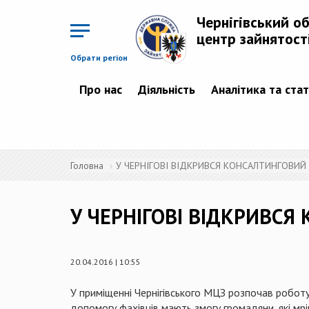
Перейти
до
Чернігівський о
основного
матеріалу
центр зайнятост
Обрати регіон
Про нас
Діяльність
Аналітика та ста
Головна
У ЧЕРНІГОВІ ВІДКРИВСЯ КОНСАЛТИНГОВИЙ
У ЧЕРНІГОВІ ВІДКРИВСЯ
20.04.2016 | 10:55
У приміщенні Чернігівського МЦЗ розпочав робот
допомогу фахівців мають змогу громадяни, які мрію