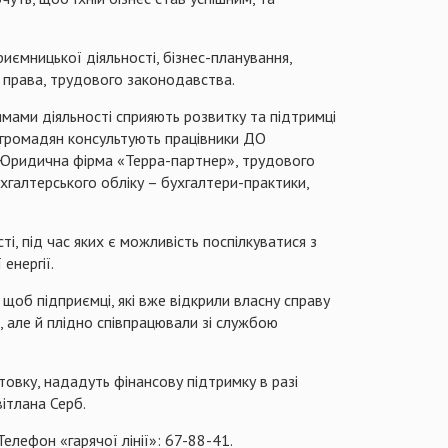
иємницької діяльності, бізнес-планування,
о права, трудового законодавства.
ямами діяльності сприяють розвитку та підтримці
я громадян консультують працівники ДО
 «Юридична фірма «
Терра-партнер
», трудового
ухгалтерського обліку – бухгалтери-практики,
ті, під час яких є можливість поспілкуватися з
енергії.
щоб підприємці, які вже відкрили власну справу
, але й плідно співпрацювали зі службою
отовку, нададуть фінансову підтримку в разі
ітлана Серб.
 Телефон «гарячої лінії»: 67-88-41.