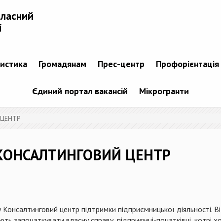
бласний
і
тистика
Громадянам
Прес-центр
Профорієнтація
Єдиний портал вакансій
Мікрогранти
 ЦЕНТР
 КОНСАЛТИНГОВИЙ ЦЕНТР
у Консалтинговий центр підтримки підприємницької діяльності. 
ть започаткувати власну справу, підприємці-початківці, котрі хо