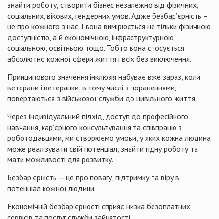
знайти роботу, створити бізнес незалежно від фізичних,
соціальних, вікових, гендерних умов. Адже безбар’єрність –
це про кожного з нас. І вона вимірюється не тільки фізичною
доступністю, а й економічною, інфраструктурною,
соціальною, освітньою тощо. Тобто вона стосується
абсолютно кожної сфери життя і всіх без виключення.
Принципового значення інклюзія набуває вже зараз, коли
ветерани і ветеранки, в тому числі з пораненнями,
повертаються з військової служби до цивільного життя.
Через індивідуальний підхід, доступ до професійного
навчання, кар’єрного консультування та співпрацю з
роботодавцями, ми створюємо умови, у яких кожна людина
може реалізувати свій потенціал, знайти гідну роботу та
мати можливості для розвитку.
Безбар’єрність — це про повагу, підтримку та віру в
потенціал кожної людини.
Економічній безбар’єрності сприяє низка безоплатних
сервісів та послуг служби зайнятості.