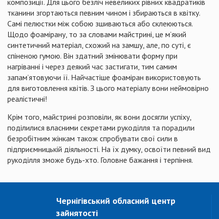
композиції. Для цього безліч невеликих рівних квадратиків
тканини згортаються певним чином і збираються в квітку.
Самі пелюстки між собою зшиваються або склеюються.
Щодо фоамірану, то за словами майстрині, це м’який
синтетичний матеріал, схожий на замшу, але, по суті, є
спіненою гумою. Він здатний змінювати форму при
нагріванні і через деякий час застигати, тим самим
запам’ятовуючи її. Найчастіше фоаміран використовують
для виготовлення квітів. З цього матеріалу вони неймовірно
реалістичні!
Крім того, майстрині розповіли, як вони досягли успіху,
поділилися власними секретами рукоділля та порадили
безробітним жінкам також спробувати свої сили в
підприємницькій діяльності. На їх думку, освоїти певний вид
рукоділля зможе будь-хто. Головне бажання і терпіння.
Чернігівський обласний центр
зайнятості