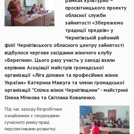
рамках культурно –
просвітницького проекту
обласної служби
зайнятості «Збережемо
традиції предків» у
Чернігівській районній
філії Чернігівського обласного центру зайнятості
відбулося чергове засідання жіночого клубу
«Берегиня». Цього разу участь у заході взяли
керівник Асоціації майстрів громадської
організації «Ліга ділових та професійних жінок
України» Катерина Мажуга та члени громадської
організації "Спілка жінок Чернігівщини" - майстрині
Олена Мічкова та Світлана Коваленко.
Під час заходу безробітних
ознайомили з тенденціями
сучасного ринку праці,
перспективами розвитку