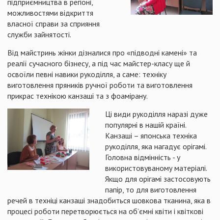
підприємництва в регіоні,
можливостями відкриття
власної справи за сприяння
служби зайнятості.
Від майстринь жінки дізналися про «підводні камені» та
реалії сучасного бізнесу, а під час майстер-класу ще й
освоїли певні навики рукоділля, а саме: техніку
виготовлення пряників ручної роботи та виготовлення
прикрас технікою канзаші та з фоамірану.
Ці види рукоділля наразі дуже
популярні в нашій країні.
Канзаші – японська техніка
рукоділля, яка нагадує орігамі.
Головна відмінність - у
використовуваному матеріалі.
Якщо для орігамі застосовують
папір, то для виготовлення
речей в техніці канзаші знадобиться шовкова тканина, яка в
процесі роботи перетворюється на об’ємні квіти і квіткові