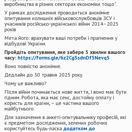
виробництва в різних секторах економіки тощо".
У рамках дослідження проводиться анонімне
опитування колишніх військовослужбовців ЗСУ і
учасників російсько-української війни 2014–2025
років
Мета його: врахувати ваші потреби і прагнення у
відбудові України.
Пройдіть опитування, яке забере 5 хвилин вашого
часу:
https://forms.gle/6z2CgSsdnDf5Nevq5
Воно повністю анонімне.
Дедлайн до 30 травня 2025 року.
Чому це важливо?
Після війни починається нове життя, і воно має бути
гідним. Робота, яка має сенс, достойну оплату і
користь для країни, – це частина вашого
майбутнього.
Для зазначення в анкеті-опитувальнику професій, які
є предметом дослідження, зелених робочих
користуйтесь будь-ласка
додатком до