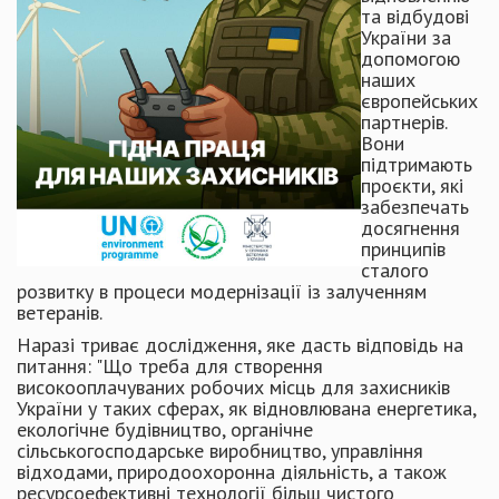
та відбудові
України за
допомогою
наших
європейських
партнерів.
Вони
підтримають
проєкти, які
забезпечать
досягнення
принципів
сталого
розвитку в процеси модернізації із залученням
ветеранів.
Наразі триває дослідження, яке дасть відповідь на
питання: "Що треба для створення
високооплачуваних робочих місць для захисників
України у таких сферах, як відновлювана енергетика,
екологічне будівництво, органічне
сільськогосподарське виробництво, управління
відходами, природоохоронна діяльність, а також
ресурсоефективні технології більш чистого