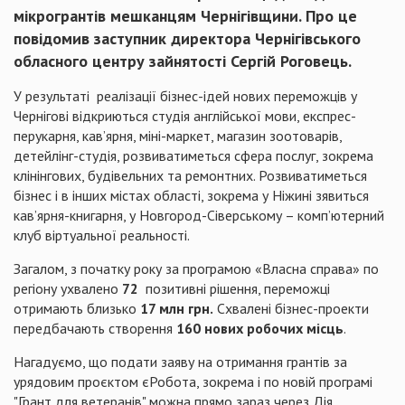
мікрогрантів мешканцям Чернігівщини. Про це
повідомив заступник директора Чернігівського
обласного центру зайнятості Сергій Роговець.
У результаті реалізації бізнес-ідей нових переможців у
Чернігові відкриються студія англійської мови, експрес-
перукарня, кав’ярня, міні-маркет, магазин зоотоварів,
детейлінг-студія, розвиватиметься сфера послуг, зокрема
клінінгових, будівельних та ремонтних. Розвиватиметься
бізнес і в інших містах області, зокрема у Ніжині зявиться
кав’ярня-книгарня, у Новгород-Сіверському – комп’ютерний
клуб віртуальної реальності.
Загалом, з початку року за програмою «Власна справа» по
регіону ухвалено
72
позитивні рішення, переможці
отримають близько
17 млн грн.
Схвалені бізнес-проекти
передбачають створення
160 нових робочих місць
.
Нагадуємо, що подати заяву на отримання грантів за
урядовим проєктом єРобота, зокрема і по новій програмі
"Грант для ветеранів" можна прямо зараз через Дія