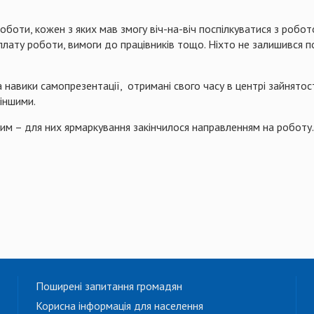
роботи, кожен з яких мав змогу віч-на-віч поспілкуватися з роб
плату роботи, вимоги до працівників тощо. Ніхто не залишився 
а навики
самопрезентації
,
отримані свого часу в центрі зайнятост
іншими.
им – для них ярмаркування закінчилося направленням на роботу.
Поширені запитання громадян
Корисна інформація для населення