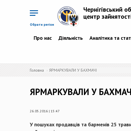
Перейти
до
Чернігівський о
основного
матеріалу
центр зайнятост
Обрати регіон
Про нас
Діяльність
Аналітика та ста
Головна
ЯРМАРКУВАЛИ У БАХМАЧІ
ЯРМАРКУВАЛИ У БАХМАЧ
26.05.2016 | 15:47
У пошуках продавців та барменів 25 травн