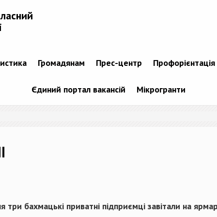
бласний
і
тистика
Громадянам
Прес-центр
Профорієнтація
Єдиний портал вакансій
Мікрогранти
І
я три бахмацькі приватні підприємці завітали на ярма