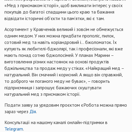
«Мед з присмаком історії», щоб викликати інтерес у своїх
покупців до багатої спадщини цього краю та бажання
відвідати історичні об’єкти та пам’ятки, які є там.
Асортимент у Кравченків великий і зовсім не обмежується
одним медом. У них можна придбати прополіс, пилок,
сотовий мед та навіть коріандровий і... бжоломаток. Їх
купують як любителі-бджолярі, так і професіонали, які вже
мають понад сотню бджолосімей. У планах Марини –
виготовлення різних настоянок на основі продуктів
бджільництва та продаж меду у стіках. «Найкращий мед –
натуральний. Він смачний і корисний. А якщо він справжній,
то доброго чи поганого меду не буває», – говорить
підприємниця і запрошує бажаючих скуштувати
натуральний мед з присмаком історії.
Подати заяву за урядовим проєктом єРобота можна прямо
зараз через
Дія
.
Консультації на нашому каналі онлайн-підтримки в
Telegram
.