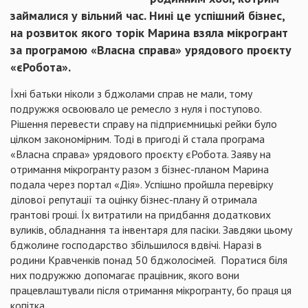
займалися у вільний час. Нині це успішний бізнес,
на розвиток якого торік Марина взяла мікрогрант
за програмою «Власна справа» урядового проєкту
«єРобота».
Їхні батьки ніколи з бджолами справ не мали, тому
подружжя освоювало це ремесло з нуля і поступово.
Рішення перевести справу на підприємницькі рейки було
цілком закономірним. Тоді в пригоді й стала програма
«Власна справа» урядового проєкту єРобота. Заяву на
отримання мікрогранту разом з бізнес-планом Марина
подала через портал «Дія». Успішно пройшла перевірку
ділової репутації та оцінку бізнес-плану й отримала
грантові гроші. Їх витратили на придбання додаткових
вуликів, обладнання та інвентаря для пасіки. Завдяки цьому
бджолине господарство збільшилося вдвічі. Наразі в
родини Кравченків понад 50 бджолосімей. Поратися біля
них подружжю допомагає працівник, якого вони
працевлаштували після отримання мікрогранту, бо праця ця
копітка.