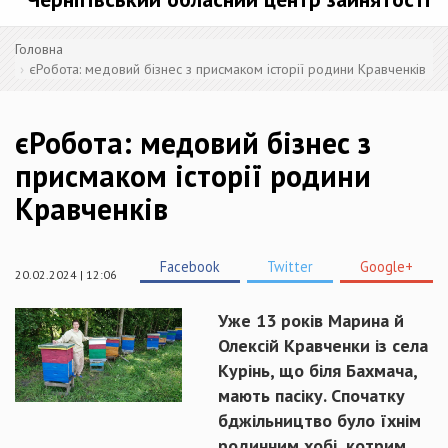
Головна
єРобота: медовий бізнес з присмаком історії родини Кравченків
єРобота: медовий бізнес з
присмаком історії родини
Кравченків
Facebook
Twitter
Google+
20.02.2024 | 12:06
Уже 13 років Марина й
Олексій Кравченки із села
Курінь, що біля Бахмача,
мають пасіку. Спочатку
бджільництво було їхнім
родинним хобі, котрим