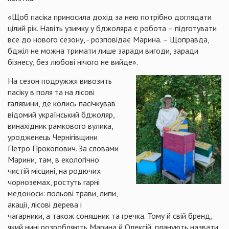
«Щоб пасіка приносила дохід за нею потрібно доглядати
цілий рік. Навіть узимку у бджоляра є робота – підготувати
все до нового сезону, - розповідає Марина. – Щоправда,
бджіл не можна тримати лише заради вигоди, заради
бізнесу, без любові нічого не вийде».
На сезон подружжя вивозить
пасіку в поля та на лісові
галявини, де колись пасічкував
відомий український бджоляр,
винахідник рамкового вулика,
уродженець Чернігівщини
Петро Прокопович. За словами
Марини, там, в екологічно
чистій місцині, на родючих
чорноземах, ростуть гарні
медоноси: польові трави, липи,
акації, лісові дерева і
чагарники, а також соняшник та гречка. Тому й свій бренд,
який нині розробляють Марина й Олексій, планують назвати