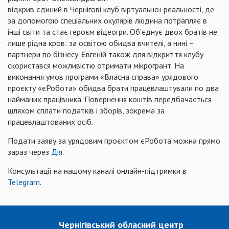
відкрив єдиний в Чернігові клуб віртуальної реальності, де
за допомогою спеціальних окулярів людина потрапляє в
інші світи та стає героєм відеогри. Об’єднує двох братів не
лише рідна кров: за освітою обидва вчителі, а нині –
партнери по бізнесу. Євгеній також для відкриття клубу
скористався можливістю отримати мікрогрант. На
виконання умов програми «Власна справа» урядового
проєкту «єРобота» обидва брати працевлаштували по два
найманих працівника. Повернення коштів передбачається
шляхом сплати податків і зборів, зокрема за
працевлаштованих осіб.
Подати заяву за урядовим проєктом єРобота можна прямо
зараз через
Дія
.
Консультації на нашому каналі онлайн-підтримки в
Telegram
.
Чернігівський обласний центр