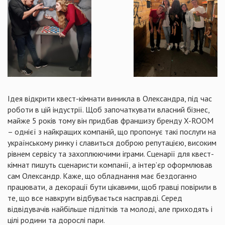
Ідея відкрити квест-кімнати виникла в Олександра, під час
роботи в цій індустрії. Щоб започаткувати власний бізнес,
майже 5 років тому він придбав франшизу бренду X-ROOM
– однієї з найкращих компаній, що пропонує такі послуги на
українському ринку і славиться доброю репутацією, високим
рівнем сервісу та захоплюючими іграми. Сценарії для квест-
кімнат пишуть сценаристи компанії, а інтер’єр оформлював
сам Олександр. Каже, що обладнання має бездоганно
працювати, а декорації бути цікавими, щоб гравці повірили в
те, що все навкруги відбувається насправді. Серед
відвідувачів найбільше підлітків та молоді, але приходять і
цілі родини та дорослі пари.