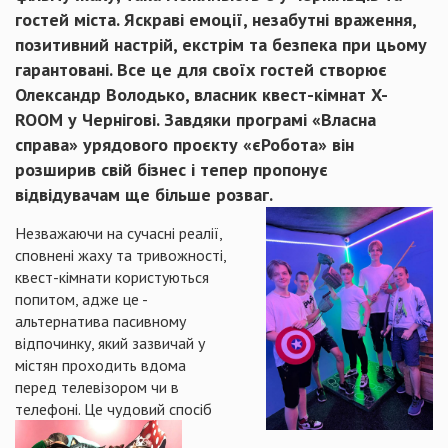
гостей міста. Яскраві емоції, незабутні враження,
позитивний настрій, екстрім та безпека при цьому
гарантовані. Все це для своїх гостей створює
Олександр Володько, власник квест-кімнат X-
ROOM у Чернігові. Завдяки програмі «Власна
справа» урядового проєкту «єРобота» він
розширив свій бізнес і тепер пропонує
відвідувачам ще більше розваг.
Незважаючи на сучасні реалії,
сповнені жаху та тривожності,
квест-кімнати користуються
попитом, адже це -
альтернатива пасивному
відпочинку, який зазвичай у
містян проходить вдома
перед телевізором чи в
телефоні.
Це чудовий спосіб