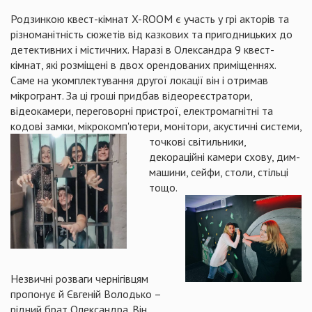
Родзинкою квест-кімнат X-ROOM є участь у грі акторів та
різноманітність сюжетів від казкових та пригодницьких до
детективних і містичних. Наразі в Олександра 9 квест-
кімнат, які розміщені в двох орендованих приміщеннях.
Саме на укомплектування другої локації він і отримав
мікрогрант. За ці гроші придбав відеореєстратори,
відеокамери, переговорні пристрої, електромагнітні та
кодові замки, мікрокомп'ютери, монітори, акустичні системи,
точкові світильники,
декораційні камери схову, дим-
машини, сейфи, столи, стільці
тощо.
Незвичні розваги чернігівцям
пропонує й Євгеній Володько –
рідний брат Олександра. Він