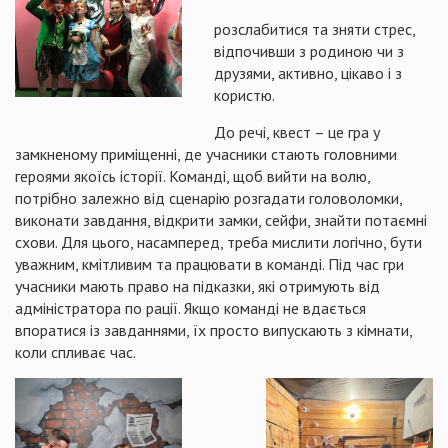
розслабитися та зняти стрес,
відпочивши з родиною чи з
друзями, активно, цікаво і з
користю.
До речі, квест – це гра у
замкненому приміщенні, де учасники стають головними
героями якоїсь історії. Команді, щоб вийти на волю,
потрібно залежно від сценарію розгадати головоломки,
виконати завдання, відкрити замки, сейфи, знайти потаємні
схови. Для цього, насамперед, треба мислити логічно, бути
уважним, кмітливим та працювати в команді. Під час гри
учасники мають право на підказки, які отримують від
адміністратора по рації. Якщо команді не вдається
впоратися із завданнями, їх просто випускають з кімнати,
коли спливає час.