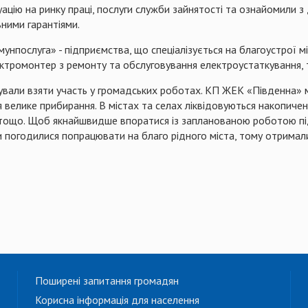
ацію на ринку праці, послуги служби зайнятості та ознайомили з
ьними гарантіями.
мунпослуга
» - підприємства, що спеціалізується на благоустрої мі
ктромонтер з ремонту та обслуговування електроустаткування
,
нували взяти участь у громадських роботах. КП ЖЕК «Південна» 
 велике прибирання. В містах та селах ліквідовуються накопичені
 тощо. Щоб якнайшвидше впоратися із запланованою роботою під
ни погодилися попрацювати на благо рідного міста, тому отримал
Поширені запитання громадян
Корисна інформація для населення