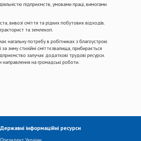
 діяльністю підприємств, умовами праці, вимогами
ста, вивозі сміття та рідких побутових відходів.
 тракторист та землекоп.
має нагальну потребу в робітниках з благоустрою
 за зиму стихійні
сміттєзвалища
, прибирається
приємство залучає додаткові трудові ресурси.
и направлення на громадські роботи.
Державні інформаційні ресурси
Президент України