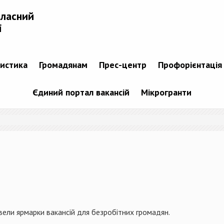
бласний
і
тистика
Громадянам
Прес-центр
Профорієнтація
Єдиний портал вакансій
Мікрогранти
ли ярмарки вакансій для безробітних громадян.