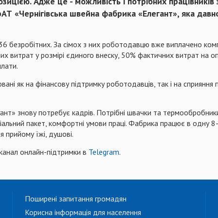
озицією. Адже це - можливість і потрібних працівників
рАТ «Чернігівська швейна фабрика «Елегант», яка дав
6 безробітних. За сімох з них роботодавцю вже виплачено компен
х витрат у розмірі єдиного внеску, 50% фактичних витрат на опл
плати.
вані як на фінансову підтримку роботодавців, так і на сприяння
егант» знову потребує кадрів. Потрібні швачки та термообробник
іальний пакет, комфортні умови праці. Фабрика працює в одну 8-
 прийому їжі, душові.
канал онлайн-підтримки в
Telegram
.
Поширені запитання громадян
Корисна інформація для населення