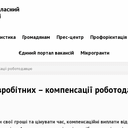
бласний
і
тистика
Громадянам
Прес-центр
Профорієнтація
Єдиний портал вакансій
Мікрогранти
сації роботодавцю
зробітних – компенсації робото
и свої гроші та цінувати час, компенсаційні виплати в