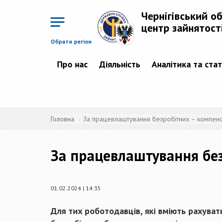
Перейти
до
Чернігівський о
основного
матеріалу
центр зайнятост
Обрати регіон
Про нас
Діяльність
Аналітика та ста
Головна
За працевлаштування безробітних – компен
За працевлаштування бе
01.02.2024 | 14:35
Для тих роботодавців, які вміють рахуват