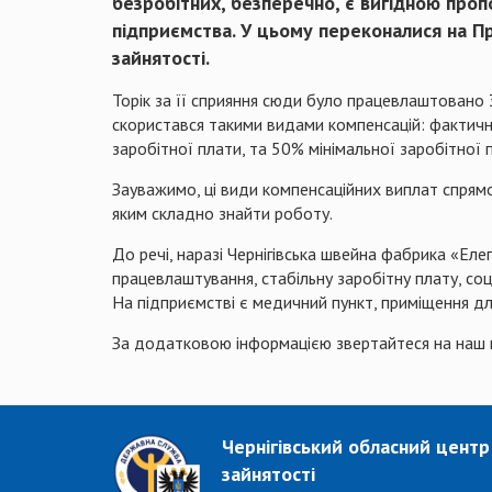
безробітних, безперечно, є вигідною проп
підприємства. У цьому переконалися на П
зайнятості.
Торік за її сприяння сюди було працевлаштовано 3
скористався такими видами компенсацій: фактични
заробітної плати, та 50% мінімальної заробітної 
Зауважимо, ці види компенсаційних виплат спрямо
яким складно знайти роботу.
До речі, наразі Чернігівська швейна фабрика «Ел
працевлаштування, стабільну заробітну плату, соц
На підприємстві є медичний пункт, приміщення для
За додатковою інформацією звертайтеся на наш 
Чернігівський обласний центр
зайнятості