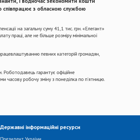
 знайти, і водночас зекономити кошти
но співпрацює з обласною службою
сації на загальну суму 41,1 тис. грн. «Елегант»
ату праці, але не більше розміру мінімальної
 працевлаштуванню певних категорій громадян,
и. Роботодавець гарантує офіційне
ми часову робочу зміну з понеділка по п’ятницю.
Державні інформаційні ресурси
Президент України